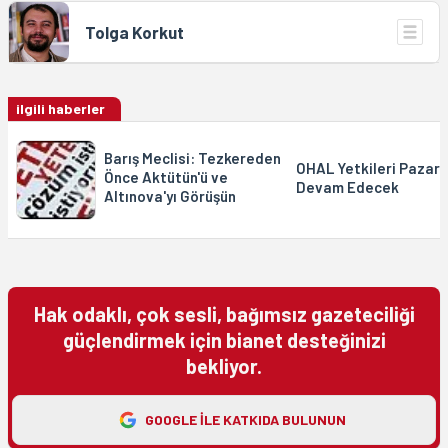
Tolga Korkut
ilgili haberler
Barış Meclisi: Tezkereden
OHAL Yetkileri Pazarl
Önce Aktütün'ü ve
Devam Edecek
Altınova'yı Görüşün
Hak odaklı, çok sesli, bağımsız gazeteciliği
güçlendirmek için bianet desteğinizi
bekliyor.
GOOGLE ILE KATKIDA BULUNUN