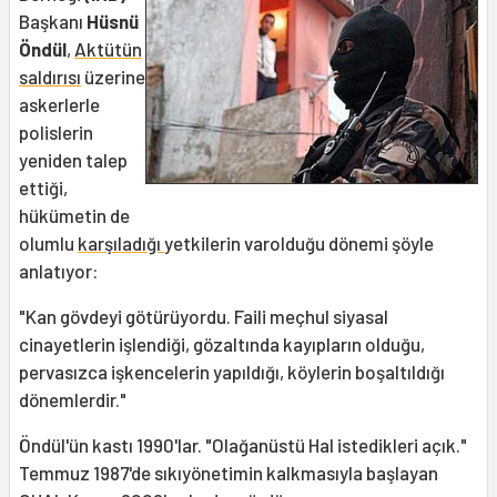
Başkanı
Hüsnü
Öndül
,
Aktütün
saldırısı
üzerine
askerlerle
polislerin
yeniden talep
ettiği,
hükümetin de
olumlu
karşıladığı
yetkilerin varolduğu dönemi şöyle
anlatıyor:
"Kan gövdeyi götürüyordu. Faili meçhul siyasal
cinayetlerin işlendiği, gözaltında kayıpların olduğu,
pervasızca işkencelerin yapıldığı, köylerin boşaltıldığı
dönemlerdir."
Öndül'ün kastı 1990'lar. "Olağanüstü Hal istedikleri açık."
Temmuz 1987'de sıkıyönetimin kalkmasıyla başlayan