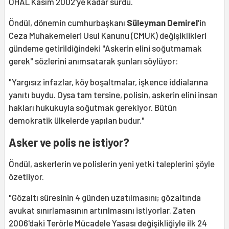
OHAL Kasım 2002'ye kadar sürdü.
Öndül, dönemin cumhurbaşkanı
Süleyman Demirel
'in
Ceza Muhakemeleri Usul Kanunu (CMUK) değişiklikleri
gündeme getirildiğindeki "Askerin elini soğutmamak
gerek" sözlerini anımsatarak şunları söylüyor:
"Yargısız infazlar, köy boşaltmalar, işkence iddialarına
yanıtı buydu. Oysa tam tersine, polisin, askerin elini insan
hakları hukukuyla soğutmak gerekiyor. Bütün
demokratik ülkelerde yapılan budur."
Asker ve polis ne istiyor?
Öndül, askerlerin ve polislerin yeni yetki taleplerini şöyle
özetliyor.
"Gözaltı süresinin 4 günden uzatılmasını; gözaltında
avukat sınırlamasının artırılmasını istiyorlar. Zaten
2006'daki Terörle Mücadele Yasası değişikliğiyle ilk 24