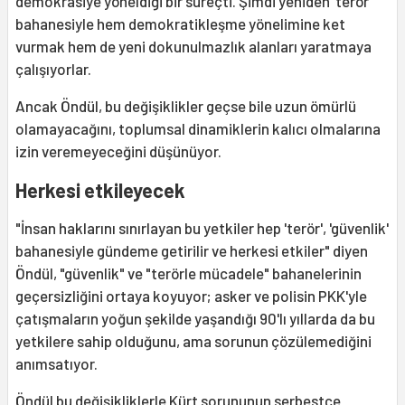
demokrasiye yöneldiği bir süreçti. Şimdi yeniden 'terör'
bahanesiyle hem demokratikleşme yönelimine ket
vurmak hem de yeni dokunulmazlık alanları yaratmaya
çalışıyorlar.
Ancak Öndül, bu değişiklikler geçse bile uzun ömürlü
olamayacağını, toplumsal dinamiklerin kalıcı olmalarına
izin veremeyeceğini düşünüyor.
Herkesi etkileyecek
"İnsan haklarını sınırlayan bu yetkiler hep 'terör', 'güvenlik'
bahanesiyle gündeme getirilir ve herkesi etkiler" diyen
Öndül, "güvenlik" ve "terörle mücadele" bahanelerinin
geçersizliğini ortaya koyuyor; asker ve polisin PKK'yle
çatışmaların yoğun şekilde yaşandığı 90'lı yıllarda da bu
yetkilere sahip olduğunu, ama sorunun çözülemediğini
anımsatıyor.
Öndül bu değişikliklerle Kürt sorununun serbestçe