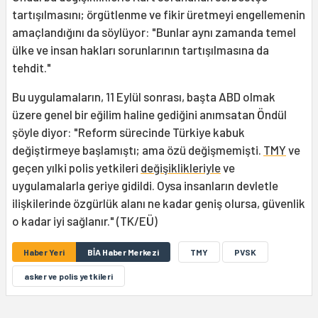
tartışılmasını; örgütlenme ve fikir üretmeyi engellemenin
amaçlandığını da söylüyor: "Bunlar aynı zamanda temel
ülke ve insan hakları sorunlarının tartışılmasına da
tehdit."
Bu uygulamaların, 11 Eylül sonrası, başta ABD olmak
üzere genel bir eğilim haline gediğini anımsatan Öndül
şöyle diyor: "Reform sürecinde Türkiye kabuk
değiştirmeye başlamıştı; ama özü değişmemişti.
TMY
ve
geçen yılki polis yetkileri
değişiklikleriyle
ve
uygulamalarla geriye gidildi. Oysa insanların devletle
ilişkilerinde özgürlük alanı ne kadar geniş olursa, güvenlik
o kadar iyi sağlanır." (TK/EÜ)
Haber Yeri
BİA Haber Merkezi
TMY
PVSK
asker ve polis yetkileri