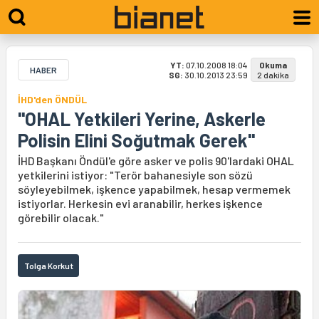
YT:
07.10.2008 18:04
Okuma
HABER
SG:
30.10.2013 23:59
2 dakika
İHD'den ÖNDÜL
"OHAL Yetkileri Yerine, Askerle
Polisin Elini Soğutmak Gerek"
İHD Başkanı Öndül'e göre asker ve polis 90'lardaki OHAL
yetkilerini istiyor: "Terör bahanesiyle son sözü
söyleyebilmek, işkence yapabilmek, hesap vermemek
istiyorlar. Herkesin evi aranabilir, herkes işkence
görebilir olacak."
Tolga Korkut