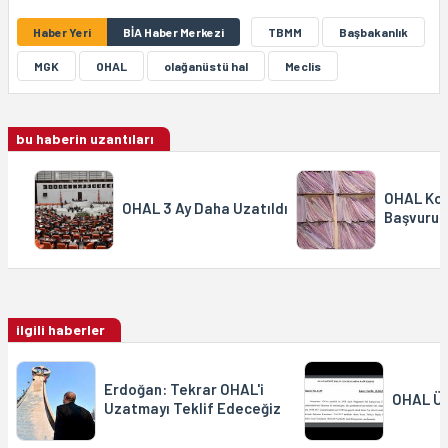
Haber Yeri
BİA Haber Merkezi
TBMM
Başbakanlık
MGK
OHAL
olağanüstü hal
Meclis
bu haberin uzantıları
OHAL Kom
OHAL 3 Ay Daha Uzatıldı
Başvuru Y
ilgili haberler
Erdoğan: Tekrar OHAL'i
OHAL Üç
Uzatmayı Teklif Edeceğiz