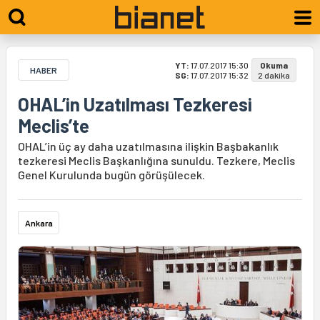
YT:
17.07.2017 15:30
Okuma
HABER
SG:
17.07.2017 15:32
2 dakika
OHAL’in Uzatılması Tezkeresi
Meclis’te
OHAL’in üç ay daha uzatılmasına ilişkin Başbakanlık
tezkeresi Meclis Başkanlığına sunuldu. Tezkere, Meclis
Genel Kurulunda bugün görüşülecek.
Ankara