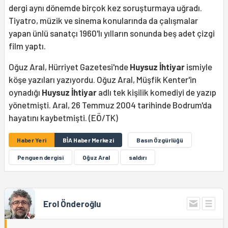
dergi aynı dönemde birçok kez soruşturmaya uğradı.
Tiyatro, müzik ve sinema konularında da çalışmalar
yapan ünlü sanatçı 1960'lı yılların sonunda beş adet çizgi
film yaptı.
Oğuz Aral, Hürriyet Gazetesi'nde
Huysuz İhtiyar
ismiyle
köşe yazıları yazıyordu. Oğuz Aral, Müşfik Kenter'in
oynadığı
Huysuz İhtiyar
adlı tek kişilik komediyi de yazıp
yönetmişti. Aral, 26 Temmuz 2004 tarihinde Bodrum'da
hayatını kaybetmişti. (EÖ/TK)
Haber Yeri
BİA Haber Merkezi
Basın Özgürlüğü
Penguen dergisi
Oğuz Aral
saldırı
Erol Önderoğlu