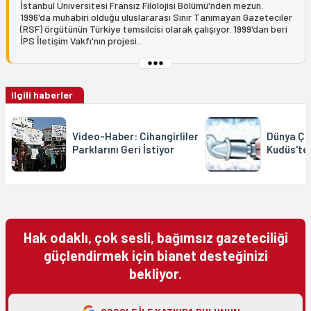
İstanbul Üniversitesi Fransız Filolojisi Bölümü'nden mezun.
1996'da muhabiri olduğu uluslararası Sınır Tanımayan Gazeteciler
(RSF) örgütünün Türkiye temsilcisi olarak çalışıyor. 1999'dan beri
İPS İletişim Vakfı'nın projesi...
ilgili haberler
Video-Haber: Cihangirliler
Dünya Çiz
Parklarını Geri İstiyor
Kudüs'te 
Hak odaklı, çok sesli, bağımsız gazeteciliği
güçlendirmek için bianet desteğinizi
bekliyor.