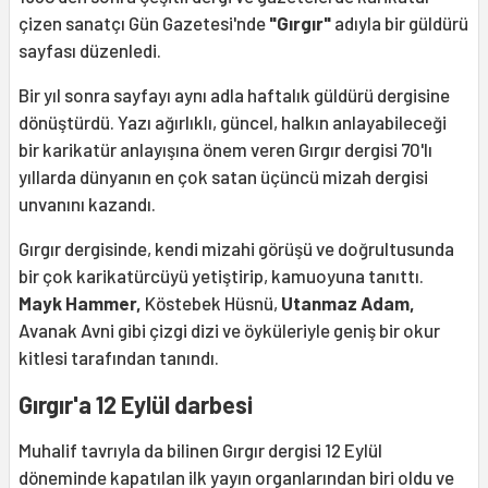
çizen sanatçı Gün Gazetesi'nde
"Gırgır"
adıyla bir güldürü
sayfası düzenledi.
Bir yıl sonra sayfayı aynı adla haftalık güldürü dergisine
dönüştürdü. Yazı ağırlıklı, güncel, halkın anlayabileceği
bir karikatür anlayışına önem veren Gırgır dergisi 70'lı
yıllarda dünyanın en çok satan üçüncü mizah dergisi
unvanını kazandı.
Gırgır dergisinde, kendi mizahi görüşü ve doğrultusunda
bir çok karikatürcüyü yetiştirip, kamuoyuna tanıttı.
Mayk Hammer,
Köstebek Hüsnü,
Utanmaz Adam,
Avanak Avni gibi çizgi dizi ve öyküleriyle geniş bir okur
kitlesi tarafından tanındı.
Gırgır'a 12 Eylül darbesi
Muhalif tavrıyla da bilinen Gırgır dergisi 12 Eylül
döneminde kapatılan ilk yayın organlarından biri oldu ve