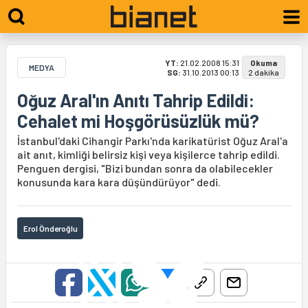
YT:
21.02.2008 15:31
Okuma
MEDYA
SG:
31.10.2013 00:13
2 dakika
Oğuz Aral'ın Anıtı Tahrip Edildi:
Cehalet mi Hoşgörüsüzlük mü?
İstanbul'daki Cihangir Parkı'nda karikatürist Oğuz Aral'a
ait anıt, kimliği belirsiz kişi veya kişilerce tahrip edildi.
Penguen dergisi, "Bizi bundan sonra da olabilecekler
konusunda kara kara düşündürüyor" dedi.
Erol Önderoğlu