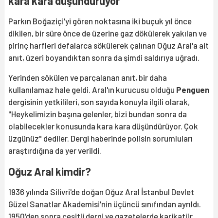
kara kara düşündürüyor
Parkın Boğaziçi'yi gören noktasına iki buçuk yıl önce
dikilen, bir süre önce de üzerine gaz dökülerek yakılan ve
pirinç harfleri defalarca sökülerek çalınan Oğuz Aral'a ait
anıt, üzeri boyandıktan sonra da şimdi saldırıya uğradı.
Yerinden sökülen ve parçalanan anıt, bir daha
kullanılamaz hale geldi. Aral'ın kurucusu olduğu
Penguen
dergisinin yetkilileri, son sayıda konuyla ilgili olarak,
"Heykelimizin başına gelenler, bizi bundan sonra da
olabilecekler konusunda kara kara düşündürüyor. Çok
üzgünüz" dediler. Dergi haberinde polisin sorumluları
araştırdığına da yer verildi.
Oğuz Aral kimdir?
1936 yılında Silivri'de doğan Oğuz Aral İstanbul Devlet
Güzel Sanatlar Akademisi'nin üçüncü sınıfından ayrıldı.
1950'den sonra çeşitli dergi ve gazetelerde karikatür