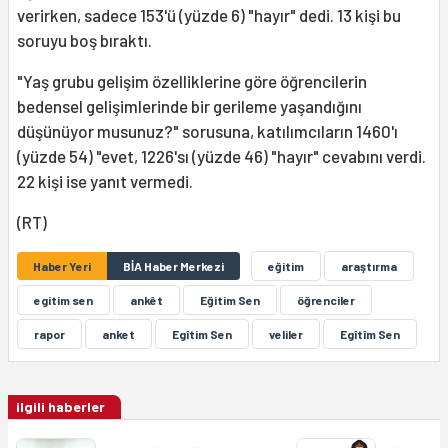
verirken, sadece 153'ü (yüzde 6) "hayır" dedi. 13 kişi bu
soruyu boş bıraktı.
"Yaş grubu gelişim özelliklerine göre öğrencilerin
bedensel gelişimlerinde bir gerileme yaşandığını
düşünüyor musunuz?" sorusuna, katılımcıların 1460'ı
(yüzde 54) "evet, 1226'sı (yüzde 46) "hayır" cevabını verdi.
22 kişi ise yanıt vermedi.
(RT)
Haber Yeri
BİA Haber Merkezi
eğitim
araştırma
egitim sen
ankêt
Eğitim Sen
öğrenciler
rapor
anket
Egîtim Sen
veliler
Egîtîm Sen
ilgili haberler