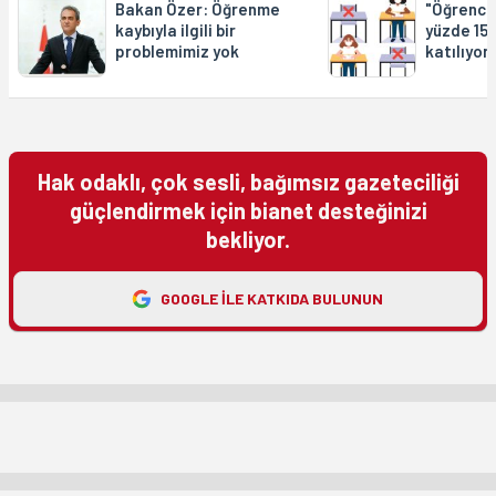
Bakan Özer: Öğrenme
"Öğrenci
kaybıyla ilgili bir
yüzde 15'
problemimiz yok
katılıyor"
Hak odaklı, çok sesli, bağımsız gazeteciliği
güçlendirmek için bianet desteğinizi
bekliyor.
GOOGLE ILE KATKIDA BULUNUN