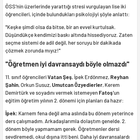
ÖSS'nin üzerlerinde yarattığı stresi vurgulayan lise iki
öğrencileri, içinde bulundukları psikolojiyi şöyle anlattı:
"Keşke şimdi olsa da bitse, bir an evvel kurtulsak.
Düşündükçe kendimizi baskı altında hissediyoruz. Zaten
seçme sistemi de adil değil, her soruyu bir dakikada
çözmek zorunda mıyız!"
"Öğretmen iyi davransaydı böyle olmazdı"
11. sınıf öğrencileri
Vatan Şeş
, İpek Erdönmez,
Reyhan
Şahin
, Orkun Susuz,
Umutcan Özyedierler
, Kerem
Demirtürk ve soyadını vermek istemeyen
Fatoş
'un
eğitim öğretim yılının 2. dönemi için planları da hazır:
İpek:
Karnem fena değil ama aslında bu dönem yeterince
ders çalışmadım. Arkadaşlarımla dolaştım genelde. 2.
dönem böyle yapmamam gerek. Öğretmenler dersi
sevdiremedi, okul dışına itti beni. Daha iyi davransalardı