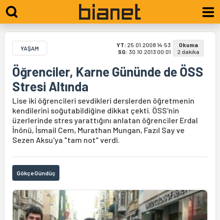
YT:
25.01.2008 14:53
Okuma
YAŞAM
SG:
30.10.2013 00:01
2 dakika
Öğrenciler, Karne Gününde de ÖSS
Stresi Altında
Lise iki öğrencileri sevdikleri derslerden öğretmenin
kendilerini soğutabildiğine dikkat çekti. ÖSS'nin
üzerlerinde stres yarattığını anlatan öğrenciler Erdal
İnönü, İsmail Cem, Murathan Mungan, Fazıl Say ve
Sezen Aksu'ya "tam not" verdi.
Gökçe Gündüç