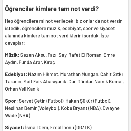
Öğrenciler kimlere tam not verdi
?
Hep öğrencilere mi not verilecek; biz onlar da not versin
istedik; öğrencilere müzik, edebiyat, spor ve siyaset
alanında kimlere tam not verdiklerini sorduk. İşte
cevaplar:
Müzik:
Sezen Aksu, Fazıl Say, Rafet El Roman, Emre
Aydın, Funda Arar, Kıraç
Edebiyat:
Nazım Hikmet, Murathan Mungan, Cahit Sıtkı
Tarancı, Sait Faik Abasıyanık, Can Dündar, Namık Kemal,
Orhan Veli Kanık
Spor:
Servet Çetin (Futbol), Hakan Şükür (Futbol),
Neslihan Demir (Voleybol), Kobe Bryant (NBA), Dwayne
Wade (NBA)
Siyaset:
İsmail Cem, Erdal İnönü (GG/TK)