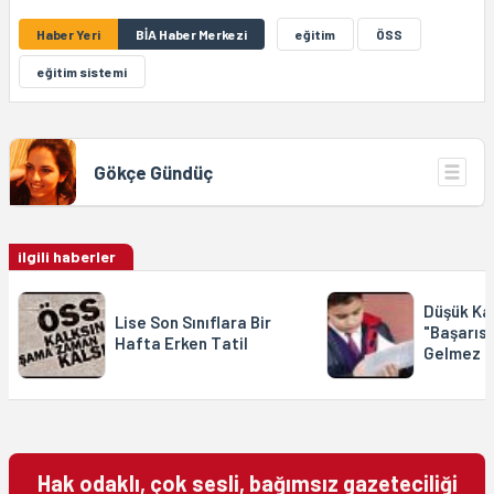
Haber Yeri
BİA Haber Merkezi
eğitim
ÖSS
eğitim sistemi
Gökçe Gündüç
ilgili haberler
Düşük Ka
Lise Son Sınıflara Bir
"Başarısı
Hafta Erken Tatil
Gelmez
Hak odaklı, çok sesli, bağımsız gazeteciliği