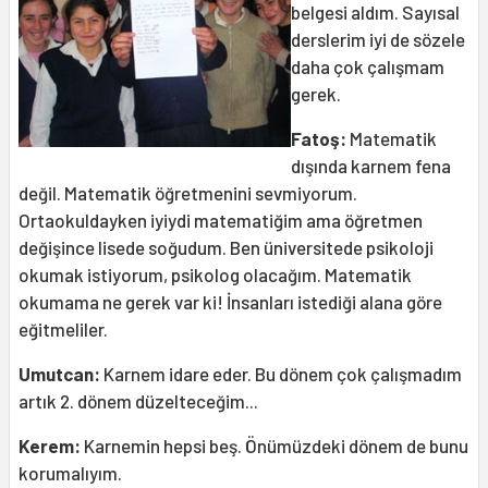
belgesi aldım. Sayısal
derslerim iyi de sözele
daha çok çalışmam
gerek.
Fatoş:
Matematik
dışında karnem fena
değil. Matematik öğretmenini sevmiyorum.
Ortaokuldayken iyiydi matematiğim ama öğretmen
değişince lisede soğudum. Ben üniversitede psikoloji
okumak istiyorum, psikolog olacağım. Matematik
okumama ne gerek var ki! İnsanları istediği alana göre
eğitmeliler.
Umutcan:
Karnem idare eder. Bu dönem çok çalışmadım
artık 2. dönem düzelteceğim...
Kerem:
Karnemin hepsi beş. Önümüzdeki dönem de bunu
korumalıyım.