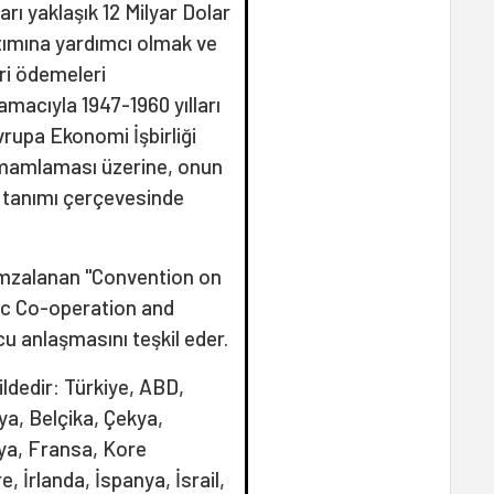
ı yaklaşık 12 Milyar Dolar
ıtımına yardımcı olmak ve
ari ödemeleri
amacıyla 1947-1960 yılları
vrupa Ekonomi İşbirliği
 tamamlaması üzerine, onun
v tanımı çerçevesinde
e imzalanan "Convention on
ic Co-operation and
 anlaşmasını teşkil eder.
ildedir: Türkiye, ABD,
a, Belçika, Çekya,
ya, Fransa, Kore
, İrlanda, İspanya, İsrail,