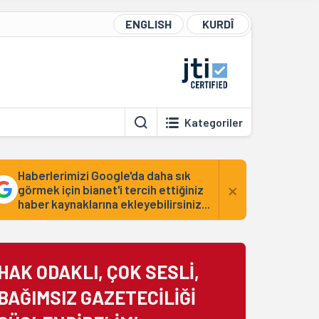
ENGLISH
KURDÎ
Kategoriler
Haberlerimizi Google'da daha sık
×
görmek için bianet'i tercih ettiğiniz
haber kaynaklarına ekleyebilirsiniz...
HAK ODAKLI, ÇOK SESLİ,
BAĞIMSIZ GAZETECİLİĞİ