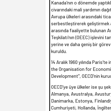
Kanada'nın o dönemde yaptıklar
civarındaki mali yardımın dağ
Avrupa ülkeleri arasındaki tic
serbestleştirerek geliştirmek 
arasında faaliyette bulunan A
Teşkilatı'nın (OEEC) işlevini
yerine ve daha geniş bir göre
kuruldu.
14 Aralık 1960 yılında Paris't
the Organisation for Econom
Development", OECD'nin kurucu
OECD'ye üye ülkeler ise şu şek
Almanya, Avustralya, Avustury
Danimarka, Estonya, Finlandi
Cumhuriyeti, Hollanda, İngiltere