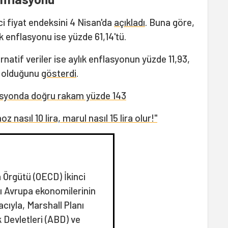
ci fiyat endeksini 4 Nisan'da
açıkladı
. Buna göre,
ık enflasyonu ise yüzde 61,14'tü.
rnatif veriler ise aylık enflasyonun yüzde 11,93,
3 olduğunu
gösterdi
.
asyonda doğru rakam yüzde 143
asıl 10 lira, marul nasıl 15 lira olur!"
 Örgütü (OECD) İkinci
ı Avrupa ekonomilerinin
ıyla, Marshall Planı
 Devletleri (ABD) ve