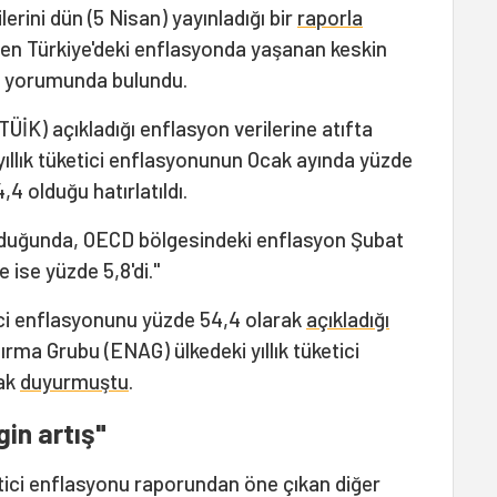
lerini dün (5 Nisan) yayınladığı bir
raporla
men Türkiye'deki enflasyonda yaşanan keskin
ğu yorumunda bulundu.
TÜİK) açıkladığı enflasyon verilerine atıfta
yıllık tüketici enflasyonunun Ocak ayında yüzde
4 olduğu hatırlatıldı.
ulduğunda, OECD bölgesindeki enflasyon Şubat
 ise yüzde 5,8'di."
tici enflasyonunu yüzde 54,4 olarak
açıkladığı
rma Grubu (ENAG) ülkedeki yıllık tüketici
rak
duyurmuştu
.
gin artış"
etici enflasyonu raporundan öne çıkan diğer