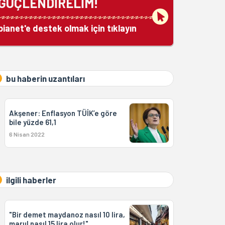
GÜÇLENDİRELİM!
bianet'e destek olmak için tıklayın
bu haberin uzantıları
Akşener: Enflasyon TÜİK’e göre
bile yüzde 61,1
6 Nisan 2022
ilgili haberler
"Bir demet maydanoz nasıl 10 lira,
marul nasıl 15 lira olur!"