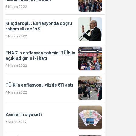
6 Nisan 2022
Kılıçdaroğlu: Enflasyonda doğru
rakam yüzde 143
5 Nisan 2022
ENAG’ın enflasyon tahmini TÜİK’in
açıkladığının iki katı
4 Nisan 2022
TÜİK'in enflasyonu yüzde 61'i aştı
4 Nisan 2022
Zamların siyaseti
7 Nisan 2022