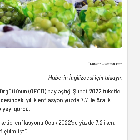
* Görsel: unsplash.com
Haberin
İngilizcesi
için tıklayın
Örgütü'nün (
OECD
)
paylaştığı
Şubat 2022
tüketici
gesindeki yıllık
enflasyon
yüzde 7,7 ile Aralık
iyeyi gördü.
üketici enflasyonu
Ocak 2022'de yüzde 7,2 iken,
 ölçülmüştü.