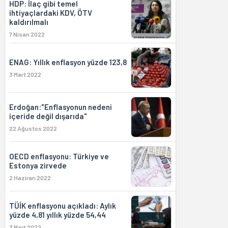
HDP: İlaç gibi temel
ihtiyaçlardaki KDV, ÖTV
kaldırılmalı
7 Nisan 2022
ENAG: Yıllık enflasyon yüzde 123,8
3 Mart 2022
Erdoğan:"Enflasyonun nedeni
içeride değil dışarıda"
22 Ağustos 2022
OECD enflasyonu: Türkiye ve
Estonya zirvede
2 Haziran 2022
TÜİK enflasyonu açıkladı: Aylık
yüzde 4,81 yıllık yüzde 54,44
3 Mart 2022