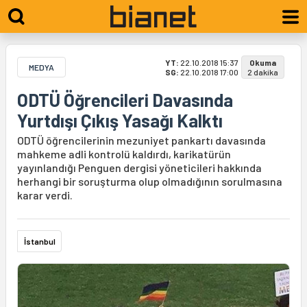
YT:
22.10.2018 15:37
Okuma
MEDYA
SG:
22.10.2018 17:00
2 dakika
ODTÜ Öğrencileri Davasında
Yurtdışı Çıkış Yasağı Kalktı
ODTÜ öğrencilerinin mezuniyet pankartı davasında
mahkeme adli kontrolü kaldırdı, karikatürün
yayınlandığı Penguen dergisi yöneticileri hakkında
herhangi bir soruşturma olup olmadığının sorulmasına
karar verdi.
İstanbul