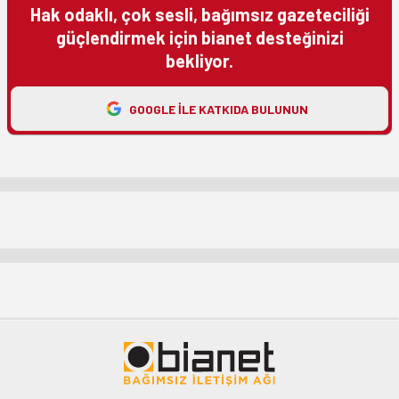
Hak odaklı, çok sesli, bağımsız gazeteciliği
güçlendirmek için bianet desteğinizi
bekliyor.
GOOGLE ILE KATKIDA BULUNUN