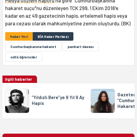
Medya Gözlem Raporu
'na göre "Cumhurbaşkanına
hakaret suçu"nu düzenleyen TCK 299, 1 Ekim 2018'e
kadar en az 49 gazetecinin hapis, ertelemeli hapis veya
para cezası olarak mahkumiyetine zemin oluşturdu. (BK)
Haber Yeri
BİA Haber Merkezi
Cumhurbaşkanına hakaret
pankart davası
odtü öğrenciler
ilgili haberler
Gazetecil
“Yıldızlı Bere”ye 9 Yıl 9 Ay
“Cumhurb
Hapis
Hakarett