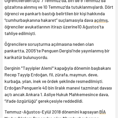
Öğrencilerden üçü 7 Temmuz’da, biri de 9 Temmuz’da
gözaltına alınmış ve 10 Temmuz’da tutuklanmışlardı. Dört
öğrenci ve pankartı bastığı belirtilen bir kişi hakkında
“cumhurbaşkanına hakaret” suçlamasıyla dava
açılmış
,
öğrenciler avukatlarının itirazı üzerine10 Ağustos’ta
tahliye edilmişti.
Öğrencilere soruşturma açılmasına neden olan
pankartta, 2005’te Penguen Dergisi'nde yayınlanmış bir
karikatür bulunuyordu.
Derginin "Tayyipler Alemi" kapağıyla dönemin başbakanı
Recep Tayyip Erdoğan, fil, zürafa, maymun, deve,
kurbağa, yılan, inek ve ördek şeklinde resmedilmişti.
Erdoğan Penguen’e 40 bin liralık manevi tazminat davası
açtı ancak Ankara 1. Asliye Hukuk Mahkemesince dava,
“ifade özgürlüğü” gerekçesiyle reddedildi.
Temmuz-Ağustos-Eylül 2018 dönemini kapsayan
BİA