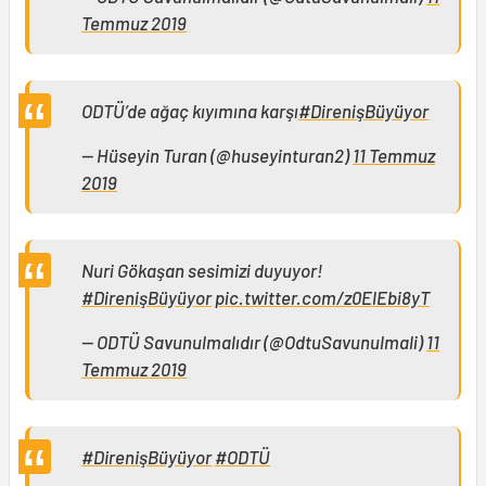
Temmuz 2019
ODTÜ’de ağaç kıyımına karşı
#DirenişBüyüyor
— Hüseyin Turan (@huseyinturan2)
11 Temmuz
2019
Nuri Gökaşan sesimizi duyuyor!
#DirenişBüyüyor
pic.twitter.com/z0ElEbi8yT
— ODTÜ Savunulmalıdır (@OdtuSavunulmali)
11
Temmuz 2019
#DirenişBüyüyor
#ODTÜ