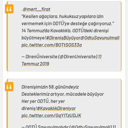
.
@mert__firat
"Kesilen ağaçlara, hukuksuz yapılara izin
vermemek için ODTÜ'ye desteğe çağırıyoruz."
14 Temmuz'da Kavaklık'a, ODTÜ'deki direnişi
büyütmeye!
#DirenişBüyüyor
@OdtuSavunulmali
pic.twitter.com/BOTtSOS33a
— DirenÜniversite (@DirenUniversite)
11
Temmuz 2019
Direnişimizin 58.günündeyiz
Desteklerimiz artıyor, mücadele büyüyor
Her yer ODTÜ, her yer
direniş!
#KavaklıkDireniyor
pic.twitter.com/GqYITzUDJK
— ODTÜ Savunulmalıdır (@OdtuSavunulmali)
11