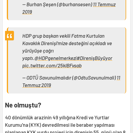
— Burhan Şeşen (@burhansesen)
11 Temmuz
2019
HDP grup başkan vekili Fatma Kurtulan
Kavaklık Direnişi'mize desteğini açıkladı ve
yürüyüşe çağrı
yaptı.
@HDPgenelmerkezi
#DirenişBüyüyor
pic.twitter.com/25kIBFvsab
— ODTÜ Savunulmalıdır (@OdtuSavunulmali)
11
Temmuz 2019
Ne olmuştu?
40 dönümlük arazinin 49 yıllığına Kredi ve Yurtlar
Kurumu'na (KYK) devredilmesi ile beraber yapılması
planlanan KYK yurdu projesi için direnişin 55. günü olan 8