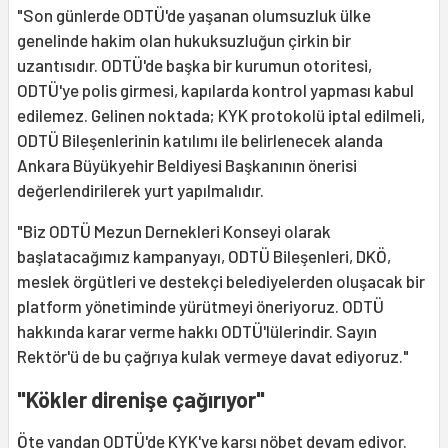
"Son günlerde ODTÜ'de yaşanan olumsuzluk ülke
genelinde hakim olan hukuksuzluğun çirkin bir
uzantısıdır. ODTÜ'de başka bir kurumun otoritesi,
ODTÜ'ye polis girmesi, kapılarda kontrol yapması kabul
edilemez. Gelinen noktada; KYK protokolü iptal edilmeli,
ODTÜ Bileşenlerinin katılımı ile belirlenecek alanda
Ankara Büyükyehir Beldiyesi Başkanının önerisi
değerlendirilerek yurt yapılmalıdır.
"Biz ODTÜ Mezun Dernekleri Konseyi olarak
başlatacağımız kampanyayı, ODTÜ Bileşenleri, DKÖ,
meslek örgütleri ve destekçi belediyelerden oluşacak bir
platform yönetiminde yürütmeyi öneriyoruz. ODTÜ
hakkında karar verme hakkı ODTÜ'lülerindir. Sayın
Rektör'ü de bu çağrıya kulak vermeye davat ediyoruz."
"Kökler direnişe çağırıyor"
Öte yandan ODTÜ'de KYK'ye karşı nöbet devam ediyor.