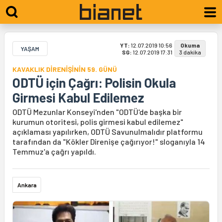
YT:
12.07.2019 10:56
Okuma
YAŞAM
SG:
12.07.2019 17:31
3 dakika
KAVAKLIK DİRENİŞİNİN 59. GÜNÜ
ODTÜ için Çağrı: Polisin Okula
Girmesi Kabul Edilemez
ODTÜ Mezunlar Konseyi'nden "ODTÜ'de başka bir
kurumun otoritesi, polis girmesi kabul edilemez"
açıklaması yapılırken, ODTÜ Savunulmalıdır platformu
tarafından da "Kökler Direnişe çağırıyor!" sloganıyla 14
Temmuz'a çağrı yapıldı.
Ankara