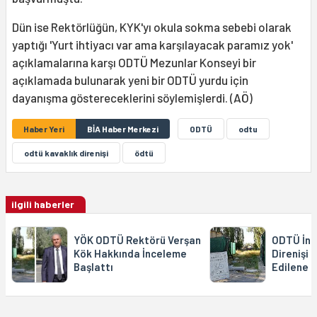
Dün ise Rektörlüğün, KYK'yı okula sokma sebebi olarak
yaptığı 'Yurt ihtiyacı var ama karşılayacak paramız yok'
açıklamalarına karşı ODTÜ Mezunlar Konseyi bir
açıklamada bulunarak yeni bir ODTÜ yurdu için
dayanışma göstereceklerini söylemişlerdi. (AÖ)
Haber Yeri
BİA Haber Merkezi
ODTÜ
odtu
odtü kavaklık direnişi
ödtü
ilgili haberler
YÖK ODTÜ Rektörü Verşan
ODTÜ İnis
Kök Hakkında İnceleme
Direnişi 
Başlattı
Edilene 