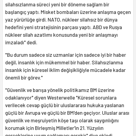
silahsızlanma süreci yeni bir döneme sağlam bir
başlangıç yaptı. Misket bombaları üzerine anlaşma geçen
yaz yürürlüğe girdi. NATO, nükleer silahsız bir dünya
hedefini yeni stratejisinin parçası yaptı. ABD ve Rusya
nükleer silah azatlımı konusunda yeni bir anlaşmayı
imzaladı" dedi.
"Bu durum sadece siz uzmanlar için sadece iyi bir haber
değil, insanlık için mükemmel bir haber. Silahsızlanma
insanlık için küresel iklim değişikliğiyle mücadele kadar
önemli bir görev."
"Güvenlik ve barışa yönelik politikamız BM üzerine
odaklanıyor" diyen Westerwelle "Küresel sorunlara
verilecek cevap güçlü bir uluslararası hukuka yaslanan
güçlü bir Avrupa ve güçlü bir BM'den geçiyor. Uluslar arası
güvenlik ve meşruiyetin köşe taşı olarak saygınlığını
korumak için Birleşmiş Milletler'in 21. Yüzyılın
gerçeklerine uyum sağlaması gerekir" diye ekledi.