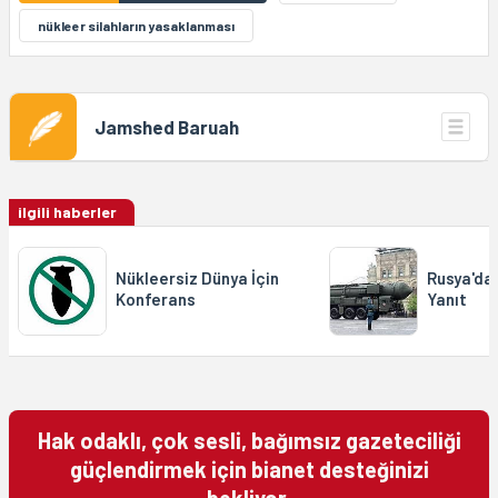
nükleer silahların yasaklanması
Jamshed Baruah
ilgili haberler
Nükleersiz Dünya İçin
Rusya'da
Konferans
Yanıt
Hak odaklı, çok sesli, bağımsız gazeteciliği
güçlendirmek için bianet desteğinizi