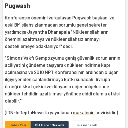
Pugwash
Konferansın önemini vurgulayan Pugwash başkanı ve
eski BM silahsızlanmadan sorumlu genel sekreter
yardımcısı Jayantha Dhanapala "Nükleer silahların
önemini azaltmaya ve nükleer silahsızlanmayı
desteklemeye odaklanıyor" dedi.
"Simons Vakfı Sempozyumu geniş güvenlik sorunlarının
aciliyetini gündeme taşıyarak nükleer indirime kapı
açılmasına ve 2010 NPT Konferansı'nın ardından oluşan
ilgiyi yeniden canlandırmaya katkı sunacak. Avrupa
örneği dikkat çekici ve dünyanın diğer bölgelerinde
nükleer tehdidin azaltılması yönünde ciddi olumlu etkisi
olabilir."
(IDN-InDepthNews'ta yayınlanan
makalenin
çevirisidir.)
Haber Yeri
BİA Haber Merkezi
nükleer silah