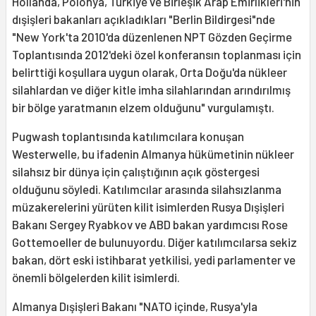
Hollanda, Polonya, Türkiye ve Birleşik Arap Emirlikleri'nin
dışişleri bakanları açıkladıkları "Berlin Bildirgesi"nde
"New York'ta 2010'da düzenlenen NPT Gözden Geçirme
Toplantısında 2012'deki özel konferansın toplanması için
belirttiği koşullara uygun olarak, Orta Doğu'da nükleer
silahlardan ve diğer kitle imha silahlarından arındırılmış
bir bölge yaratmanın elzem olduğunu" vurgulamıştı.
Pugwash toplantısında katılımcılara konuşan
Westerwelle, bu ifadenin Almanya hükümetinin nükleer
silahsız bir dünya için çalıştığının açık göstergesi
olduğunu söyledi. Katılımcılar arasında silahsızlanma
müzakerelerini yürüten kilit isimlerden Rusya Dışişleri
Bakanı Sergey Ryabkov ve ABD bakan yardımcısı Rose
Gottemoeller de bulunuyordu. Diğer katılımcılarsa sekiz
bakan, dört eski istihbarat yetkilisi, yedi parlamenter ve
önemli bölgelerden kilit isimlerdi.
Almanya Dışişleri Bakanı "NATO içinde, Rusya'yla