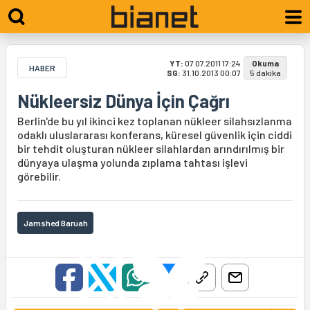
YT:
07.07.2011 17:24
Okuma
HABER
SG:
31.10.2013 00:07
5 dakika
Nükleersiz Dünya İçin Çağrı
Berlin'de bu yıl ikinci kez toplanan nükleer silahsızlanma
odaklı uluslararası konferans, küresel güvenlik için ciddi
bir tehdit oluşturan nükleer silahlardan arındırılmış bir
dünyaya ulaşma yolunda zıplama tahtası işlevi
görebilir.
Jamshed Baruah