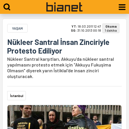
YT:
18.03.2011 12:47
Okuma
YAŞAM
SG:
31.10.2013 00:18
1 dakika
Nükleer Santral İnsan Zinciriyle
Protesto Ediliyor
Nükleer Santral karşıtları, Akkuyu'da nükleer santral
yapılmasını protesto etmek için "Akkuyu Fukuşima
Olmasın" diyerek yarın İstiklal'de insan zinciri
oluşturacak.
İstanbul