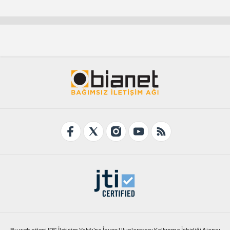
Bu web sitesi IPS İletişim Vakfı'na İsveç Uluslararası Kalkınma İşbirliği Ajansı