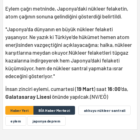
Eylem çağrı metninde, Japonya'daki nükleer felaketin,
atom çağının sonuna gelindiğini gösterdiği belirtildi.
"Japonya'da dünyanın en büyük nükleer felaketi
yaşanıyor. Ne yazık ki Türkiye'de hükümet hemen atom
enerjisinden vazgeçtiğini açıklayacağına; halka, nükleer
karşıtlarına meydan okuyor.Nükleer felaketleri tüpgaz
kazalarına indirgeyerek hem Japonya'daki felaketi
küçümsüyor, hem de nükleer santral yapmakta ısrar
edeceğini gösteriyor."
İnsan zinciri eylemi, cumartesi (
19 Mart
) saat
16:00
'da,
Galatasaray Lisesi
önünde yapılcak.(NV/EÖ)
Haber Yeri
BİA Haber Merkezi
akkuyu nükleer santrali
eylem
japonya deprem