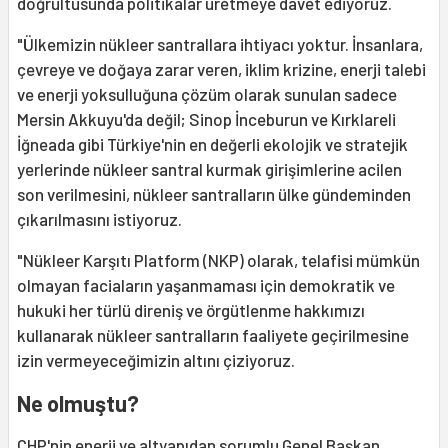
doğrultusunda politikalar üretmeye davet ediyoruz.
"Ülkemizin nükleer santrallara ihtiyacı yoktur. İnsanlara,
çevreye ve doğaya zarar veren, iklim krizine, enerji talebi
ve enerji yoksulluğuna çözüm olarak sunulan sadece
Mersin Akkuyu'da değil; Sinop İnceburun ve Kırklareli
İğneada gibi Türkiye'nin en değerli ekolojik ve stratejik
yerlerinde nükleer santral kurmak girişimlerine acilen
son verilmesini, nükleer santralların ülke gündeminden
çıkarılmasını istiyoruz.
"Nükleer Karşıtı Platform (NKP) olarak, telafisi mümkün
olmayan faciaların yaşanmaması için demokratik ve
hukuki her türlü direniş ve örgütlenme hakkımızı
kullanarak nükleer santralların faaliyete geçirilmesine
izin vermeyeceğimizin altını çiziyoruz.
Ne olmuştu?
CHP'nin enerji ve altyapıdan sorumlu Genel Başkan