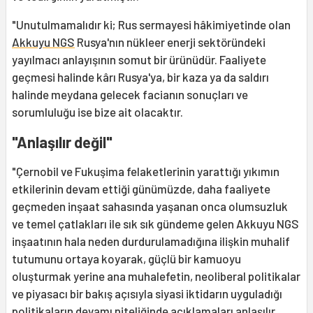
"Unutulmamalıdır ki; Rus sermayesi hâkimiyetinde olan
Akkuyu NGS
Rusya'nın nükleer enerji sektöründeki
yayılmacı anlayışının somut bir ürünüdür. Faaliyete
geçmesi halinde kârı Rusya'ya, bir kaza ya da saldırı
halinde meydana gelecek facianın sonuçları ve
sorumluluğu ise bize ait olacaktır.
"Anlaşılır değil"
"Çernobil ve Fukuşima felaketlerinin yarattığı yıkımın
etkilerinin devam ettiği günümüzde, daha faaliyete
geçmeden inşaat sahasında yaşanan onca olumsuzluk
ve temel çatlakları ile sık sık gündeme gelen Akkuyu NGS
inşaatının hala neden durdurulamadığına ilişkin muhalif
tutumunu ortaya koyarak, güçlü bir kamuoyu
oluşturmak yerine ana muhalefetin, neoliberal politikalar
ve piyasacı bir bakış açısıyla siyasi iktidarın uyguladığı
politikaların devamı niteliğinde açıklamaları anlaşılır