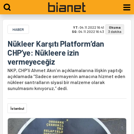
YT:
04.11.2022 16:41
Okuma
HABER
SG:
04.11.2022 16:43
3 dakika
Nükleer Karşıtı Platform’dan
CHP’ye: Nükleere izin
vermeyeceğiz
NKP, CHP’li Ahmet Akın’ın açıklamalarına ilişkin yaptığı
açıklamada “Sadece sermayenin amacına hizmet eden
nükleer santralların siyasi bir malzeme olarak
sunulmasını kınıyoruz,” dedi.
İstanbul