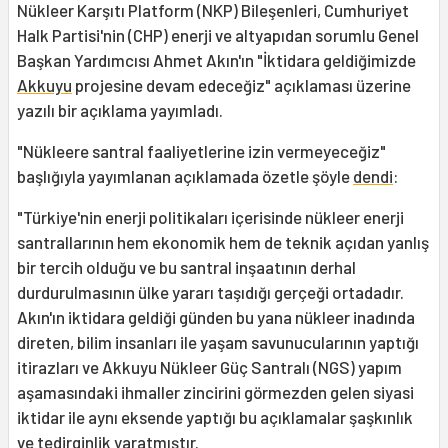
Nükleer Karşıtı Platform (NKP) Bileşenleri, Cumhuriyet
Halk Partisi'nin (CHP) enerji ve altyapıdan sorumlu Genel
Başkan Yardımcısı Ahmet Akın'ın "İktidara geldiğimizde
Akkuyu
projesine devam edeceğiz" açıklaması üzerine
yazılı bir açıklama yayımladı.
"Nükleere santral faaliyetlerine izin vermeyeceğiz"
başlığıyla yayımlanan açıklamada özetle şöyle
dendi
:
"Türkiye'nin enerji politikaları içerisinde nükleer enerji
santrallarının hem ekonomik hem de teknik açıdan yanlış
bir tercih olduğu ve bu santral inşaatının derhal
durdurulmasının ülke yararı taşıdığı gerçeği ortadadır.
Akın'ın iktidara geldiği günden bu yana nükleer inadında
direten, bilim insanları ile yaşam savunucularının yaptığı
itirazları ve Akkuyu Nükleer Güç Santralı (NGS) yapım
aşamasındaki ihmaller zincirini görmezden gelen siyasi
iktidar ile aynı eksende yaptığı bu açıklamalar şaşkınlık
ve tedirginlik yaratmıştır.