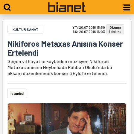
YT:
20.07.2016 15:59
Okuma
KÜLTÜR SANAT
SG:
20.07.2016 16:03
1 dakika
Nikiforos Metaxas Anısına Konser
Ertelendi
Geçen yıl hayatını kaybeden müzisyen Nikiforos
Metaxas anısına Heybeliada Ruhban Okulu’nda bu
akşam düzenlenecek konser 3 Eylül’e ertelendi.
İstanbul