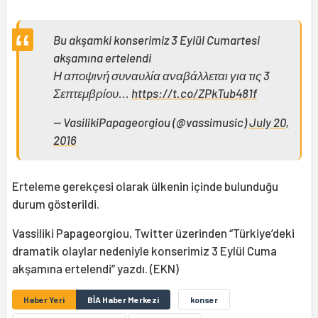
Bu akşamki konserimiz 3 Eylül Cumartesi
akşamına ertelendi
Η αποψινή συναυλία αναβάλλεται για τις 3
Σεπτεμβρίου...
https://t.co/ZPkTub481f
— VasilikiPapageorgiou (@vassimusic)
July 20,
2016
Erteleme gerekçesi olarak ülkenin içinde bulunduğu
durum gösterildi.
Vassiliki Papageorgiou, Twitter üzerinden “Türkiye’deki
dramatik olaylar nedeniyle konserimiz 3 Eylül Cuma
akşamına ertelendi” yazdı. (EKN)
Haber Yeri
BİA Haber Merkezi
konser