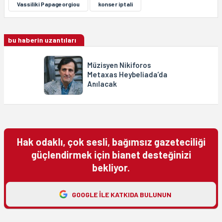
Vassiliki Papageorgiou
konser iptali
bu haberin uzantıları
Müzisyen Nikiforos
Metaxas Heybeliada’da
Anılacak
Hak odaklı, çok sesli, bağımsız gazeteciliği
güçlendirmek için bianet desteğinizi
bekliyor.
GOOGLE ILE KATKIDA BULUNUN