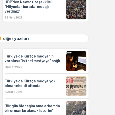
HDP'den Newroz teşekkürü:
"Milyonlar burada' mesajı
verdiniz"
22 Mart 2021
diğer yazıları
Türkiye’de Kürtçe medyanın
varoluşu “işitsel medyaya” bağlı
1 Şubat 2022
Türkiye’de Kürtçe medya yok
olma tehdidi altında
11 Aralık 2021
“Bir gün öleceğim ama arkamda
bir orman bırakmak isterim”