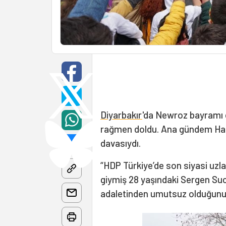
Diyarbakır
'da Newroz bayramı et
rağmen doldu. Ana gündem Halk
davasıydı.
“HDP Türkiye’de son siyasi uzlaş
giymiş 28 yaşındaki Sergen Suc
adaletinden umutsuz olduğunu d