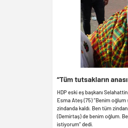
“Tüm tutsakların anas
HDP eski eş başkanı Selahattin
Esma Ateş (75) “Benim oğlum sa
zindanda kaldı. Ben tüm zindanl
(Demirtaş) de benim oğlum. Bel
istiyorum” dedi.