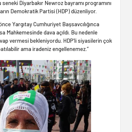
 Bu seneki Diyarbakır Newroz bayramı programını
kların Demokratik Partisi (HDP) düzenliyor.
nce Yargıtay Cumhuriyet Başsavcılığınca
asa Mahkemesinde dava açıldı. Bu nedenle
ap vermesi bekleniyordu. HDP’li siyasilerin çok
patılabilir ama iradeniz engellenemez.”