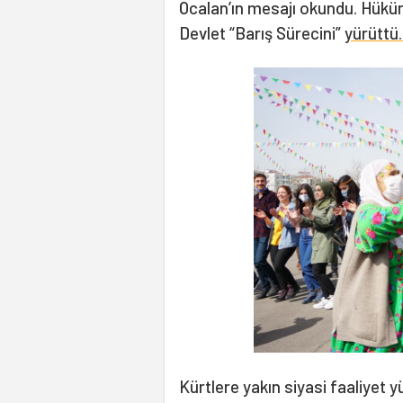
Öcalan’ın mesajı okundu. Hüküm
Devlet “Barış Sürecini”
yürüttü
Kürtlere yakın siyasi faaliyet yü