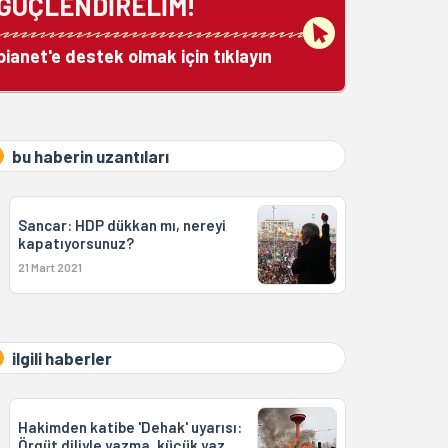
GÜÇLENDİRELİM!
bianet'e destek olmak için tıklayın
bu haberin uzantıları
Sancar: HDP dükkan mı, nereyi
kapatıyorsunuz?
21 Mart 2021
ilgili haberler
Hakimden katibe 'Dehak' uyarısı:
Örgüt diliyle yazma, küçük yaz