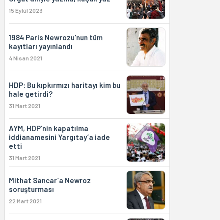
15 Eylül 2023
1984 Paris Newrozu'nun tüm
kayıtları yayınlandı
4 Nisan 2021
HDP: Bu kıpkırmızı haritayı kim bu
hale getirdi?
31 Mart 2021
AYM, HDP’nin kapatılma
iddianamesini Yargıtay’a iade
etti
31 Mart 2021
Mithat Sancar’a Newroz
soruşturması
22 Mart 2021