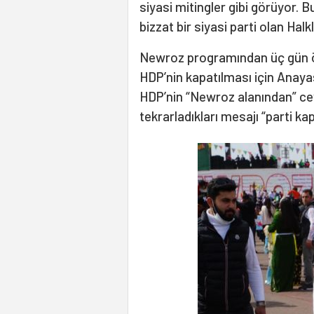
siyasi mitingler gibi görüyor.
bizzat bir siyasi parti olan Hal
Newroz programından üç gün ö
HDP’nin kapatılması için Anay
HDP’nin “Newroz alanından” cev
tekrarladıkları mesajı “parti ka