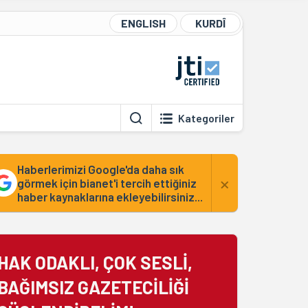
ENGLISH
KURDÎ
Kategoriler
Haberlerimizi Google'da daha sık
×
görmek için bianet'i tercih ettiğiniz
haber kaynaklarına ekleyebilirsiniz...
HAK ODAKLI, ÇOK SESLİ,
BAĞIMSIZ GAZETECİLİĞİ