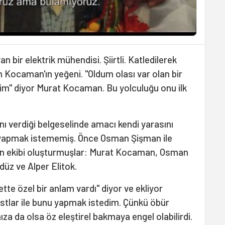
bir elektrik mühendisi. Şiirtli. Katledilerek
m Kocaman'ın yeğeni. "Oldum olası var olan bir
ttim" diyor Murat Kocaman. Bu yolculuğu onu ilk
adını verdiği belgeselinde amacı kendi yarasını
yapmak istememiş. Önce Osman Şişman ile
ndan ekibi oluşturmuşlar: Murat Kocaman, Osman
üz ve Alper Elitok.
te özel bir anlam vardı" diyor ve ekliyor
stlar ile bunu yapmak istedim. Çünkü öbür
a da olsa öz eleştirel bakmaya engel olabilirdi.