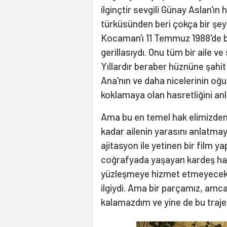
ilginçtir sevgili Günay Aslan'ın
türküsünden beri çokça bir şe
Kocaman'ı 11 Temmuz 1988'de b
gerillasıydı. Onu tüm bir aile 
Yıllardır beraber hüznüne şa
Ana'nın ve daha nicelerinin oğul
koklamaya olan hasretliğini a
Ama bu en temel hak elimizden a
kadar ailenin yarasını anlatma
ajitasyon ile yetinen bir film 
coğrafyada yaşayan kardeş halk
yüzleşmeye hizmet etmeyecekti.
ilgiydi. Ama bir parçamız, amca
kalamazdım ve yine de bu traj