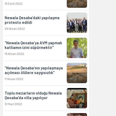
15 Eylül 2022
Newala Qesaba’daki yapılaşma
protesto edildi
25 Nisan 2022
"Newala Qesaba’ya AVM yapmak
katliamın izini süpürmektir"
15 Nisan 2022
"Newala Qesaba’nın yapılaşmaya
açılması ölülere saygısızlık"
11 Nisan 2022
Toplu mezarların olduğu Newala
Qesaba'da villa yapılıyor
31 Mart 2022