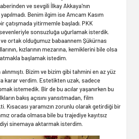
 haberinden ve sevgili İlkay Akkaya'nın
y yapılmadı. Benim ilgim ise Amcam Kasım
ir çatışmada yitirmemle başladı. PKK
ve sevenleriyle sonsuzluğa uğurlamak isterdik.
hit ve ortak olduğumuz babaannem Şükürnas
larının, kızlarının mezarına, kemiklerini bile olsa
nlatmakla başlamak istedim.
lınmıştı. Bizim ve bizim gibi tahmini en az yüz
ya karar verdim. Estetikten uzak, sadece
yapmak istemedik. Bir de bu acılar yaşanırken bu
ların bakış açısını yansıtmadan, film
 Kısacası yaramızın zorunlu olarak getirdiği bir
mız orada olmasa bile bu trajediye kayıtsız
ediyi sinemaya aktarmak isterdim.