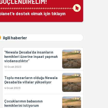
GÜÇLENDİRELİM!
bianet'e destek olmak için tıklayın
ilgili haberler
“Newala Qesaba’da insanların
kemikleri üzerine inşaat yapmak
vicdansızlıktır”
10 Ocak 2023
Toplu mezarların olduğu Newala
Qesaba'da villalar yükseliyor
4 Ocak 2023
Çocuklarımın babasının
kemiklerini istiyorum