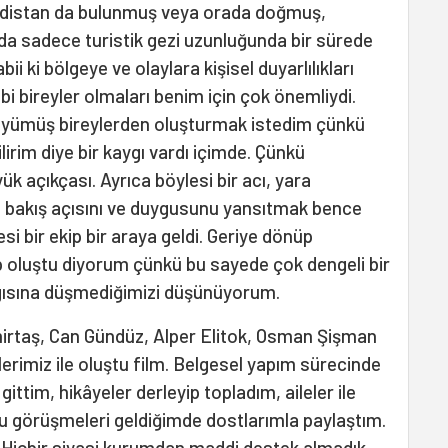
distan da bulunmuş veya orada doğmuş,
da sadece turistik gezi uzunluğunda bir sürede
i ki bölgeye ve olaylara kişisel duyarlılıkları
bi bireyler olmaları benim için çok önemliydi.
üyümüş bireylerden oluşturmak istedim çünkü
irim diye bir kaygı vardı içimde. Çünkü
 açıkçası. Ayrıca böylesi bir acı, yara
a bakış açısını ve duygusunu yansıtmak bence
si bir ekip bir araya geldi. Geriye dönüp
kip oluştu diyorum çünkü bu sayede çok dengeli bir
ılgısına düşmediğimizi düşünüyorum.
irtaş, Can Gündüz, Alper Elitok, Osman Şişman
rimiz ile oluştu film. Belgesel yapım sürecinde
ittim, hikâyeler derleyip topladım, aileler ile
u görüşmeleri geldiğimde dostlarımla paylaştım.
. Hiçbir siyasi kurumdan maddi destek almadık.