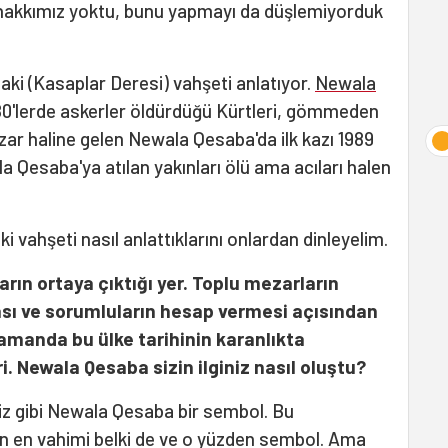
a hakkımız yoktu, bunu yapmayı da düşlemiyorduk
i (Kasaplar Deresi) vahşeti anlatıyor.
Newala
1980'lerde askerler öldürdüğü Kürtleri, gömmeden
zar haline gelen Newala Qesaba'da ilk kazı 1989
ala Qesaba'ya atılan yakınları ölü ama acıları halen
 vahşeti nasıl anlattıklarını onlardan dinleyelim.
rın ortaya çıktığı yer. Toplu mezarların
ası ve sorumluların hesap vermesi açısından
amanda bu ülke tarihinin karanlıkta
ri. Newala Qesaba sizin ilginiz nasıl oluştu?
iz gibi Newala Qesaba bir sembol. Bu
in en vahimi belki de ve o yüzden sembol. Ama