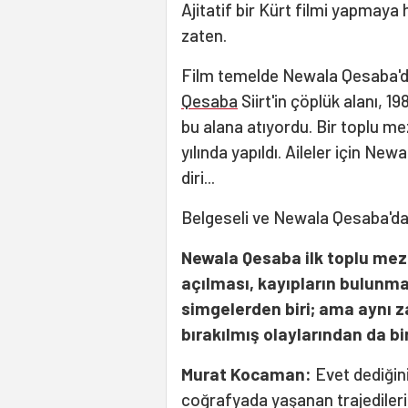
Ajitatif bir Kürt filmi yapmay
zaten.
Film temelde Newala Qesaba'dak
Qesaba
Siirt'in çöplük alanı, 
bu alana atıyordu. Bir toplu me
yılında yapıldı. Aileler için New
diri...
Belgeseli ve Newala Qesaba'daki
Newala Qesaba ilk toplu meza
açılması, kayıpların bulunm
simgelerden biri; ama aynı z
bırakılmış olaylarından da bi
Murat Kocaman:
Evet dediğin
coğrafyada yaşanan trajediler