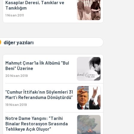
Kasaplar Deresi, Tanıklar ve
Tanıklığım
1 Nisan 2011
diğer yazıları
Mahmut Çınar'la İlk Albümü "Bul
Beni" Üzerine
20 Nisan 2019
“Cumhur İttifakı’nın Söylemleri 31
Mart’ı Referanduma Dönüştürdü”
19 Nisan 2019
Notre Dame Yangını: "Tarihi
Binalar Restorasyon Sırasında
Tehlikeye Açık Oluyor"