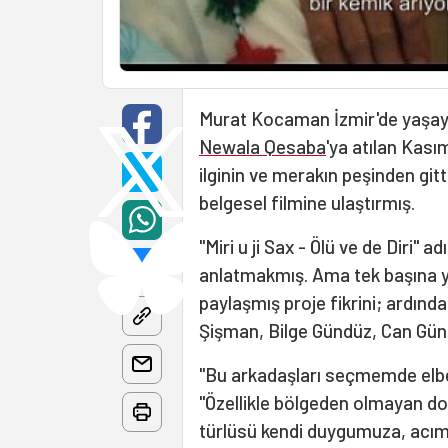
Murat Kocaman İzmir'de yaşayan 
Newala Qesaba
'ya atılan Kası
ilginin ve merakın peşinden gi
belgesel filmine ulaştırmış.
"Miri u ji Sax - Ölü ve de Diri" 
anlatmakmış. Ama tek başına 
paylaşmış proje fikrini; ardı
Şişman, Bilge Gündüz, Can Günd
"Bu arkadaşları seçmemde elbet
"Özellikle bölgeden olmayan do
türlüsü kendi duygumuza, acımız