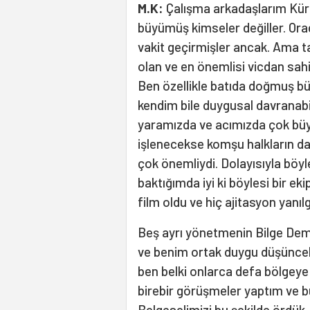
M.K:
Çalışma arkadaşlarım Kür
büyümüş kimseler değiller. Ora
vakit geçirmişler ancak. Ama tabi
olan ve en önemlisi vicdan sahi
Ben özellikle batıda doğmuş b
kendim bile duygusal davranabil
yaramızda ve acımızda çok büyük
işlenecekse komşu halkların d
çok önemliydi. Dolayısıyla böyle
baktığımda iyi ki böylesi bir e
film oldu ve hiç ajitasyon yan
Beş ayrı yönetmenin Bilge Dem
ve benim ortak duygu düşüncele
ben belki onlarca defa bölgeye g
birebir görüşmeler yaptım ve b
Belgeselimizi bu şekilde ördük