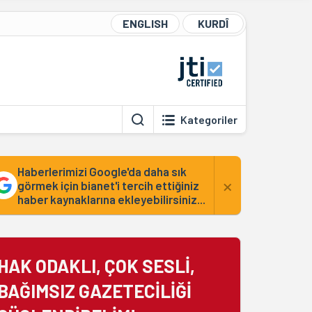
ENGLISH
KURDÎ
Kategoriler
Haberlerimizi Google'da daha sık
×
görmek için bianet'i tercih ettiğiniz
haber kaynaklarına ekleyebilirsiniz...
HAK ODAKLI, ÇOK SESLİ,
BAĞIMSIZ GAZETECİLİĞİ