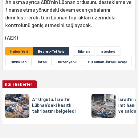
Anlaşma ayrıca ABD'nin Lübnan ordusunu destekleme ve
finanse etme yönündeki devam eden çabalarını
derinleştirerek, tüm Lübnan toprakları üzerindeki
kontrolünü genişletmesini sağlayacak.
(AEK)
Haber Yeri
Beyrut-Tel Aviv
lübnan
ateşkes
Hizbullah
İsrail
netanyahu
Hizbullah-İsrail Savaşı
ilgili haberler
Af Örgütü, İsrail’in
İsrail’in
Lübnan’daki kasıtlı
imtihanı:
tahribatını belgeledi
ve saldır