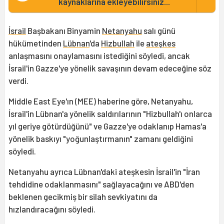
kaynaklarına ekleyebilirsiniz...
İsrail
Başbakanı Binyamin
Netanyahu
salı günü
hükümetinden
Lübnan
'da
Hizbullah
ile
ateşkes
anlaşmasını onaylamasını istediğini söyledi, ancak
İsrail'in Gazze'ye yönelik savaşının devam edeceğine söz
verdi.
Middle East Eye'ın (MEE) haberine göre, Netanyahu,
İsrail'in Lübnan'a yönelik saldırılarının "Hizbullah'ı onlarca
yıl geriye götürdüğünü" ve Gazze'ye odaklanıp Hamas'a
yönelik baskıyı "yoğunlaştırmanın" zamanı geldiğini
söyledi.
Netanyahu ayrıca Lübnan'daki ateşkesin İsrail'in "İran
tehdidine odaklanmasını" sağlayacağını ve ABD'den
beklenen gecikmiş bir silah sevkiyatını da
hızlandıracağını söyledi.