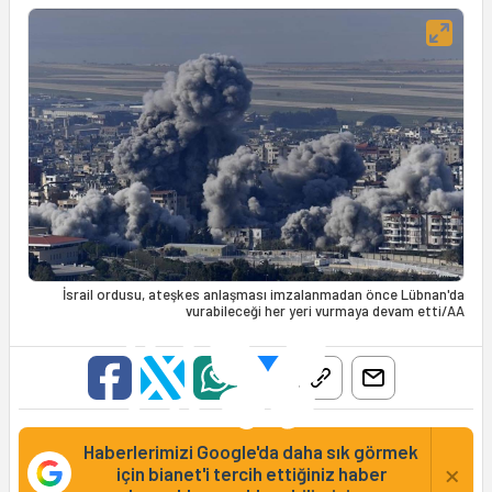
İsrail ordusu, ateşkes anlaşması imzalanmadan önce Lübnan'da
vurabileceği her yeri vurmaya devam etti/AA
Haberlerimizi Google'da daha sık görmek
×
için bianet'i tercih ettiğiniz haber