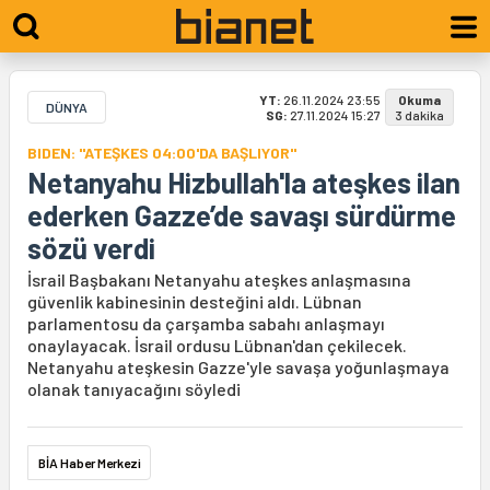
YT:
26.11.2024 23:55
Okuma
DÜNYA
SG:
27.11.2024 15:27
3 dakika
BIDEN: "ATEŞKES 04:00'DA BAŞLIYOR"
Netanyahu Hizbullah'la ateşkes ilan
ederken Gazze’de savaşı sürdürme
sözü verdi
İsrail Başbakanı Netanyahu ateşkes anlaşmasına
güvenlik kabinesinin desteğini aldı. Lübnan
parlamentosu da çarşamba sabahı anlaşmayı
onaylayacak. İsrail ordusu Lübnan'dan çekilecek.
Netanyahu ateşkesin Gazze'yle savaşa yoğunlaşmaya
olanak tanıyacağını söyledi
BİA Haber Merkezi