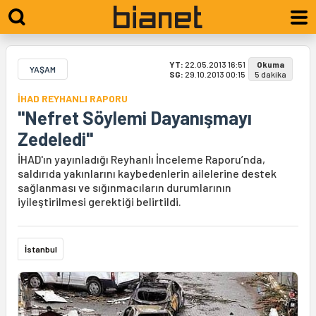
YT:
22.05.2013 16:51
Okuma
YAŞAM
SG:
29.10.2013 00:15
5 dakika
İHAD REYHANLI RAPORU
"Nefret Söylemi Dayanışmayı
Zedeledi"
İHAD'ın yayınladığı Reyhanlı İnceleme Raporu’nda,
saldırıda yakınlarını kaybedenlerin ailelerine destek
sağlanması ve sığınmacıların durumlarının
iyileştirilmesi gerektiği belirtildi.
İstanbul