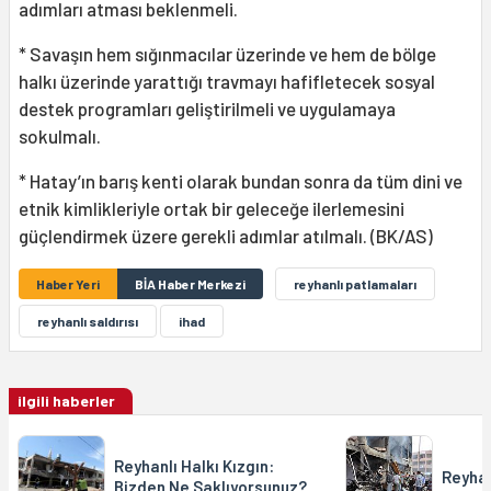
adımları atması beklenmeli.
* Savaşın hem sığınmacılar üzerinde ve hem de bölge
halkı üzerinde yarattığı travmayı hafifletecek sosyal
destek programları geliştirilmeli ve uygulamaya
sokulmalı.
* Hatay’ın barış kenti olarak bundan sonra da tüm dini ve
etnik kimlikleriyle ortak bir geleceğe ilerlemesini
güçlendirmek üzere gerekli adımlar atılmalı. (BK/AS)
Haber Yeri
BİA Haber Merkezi
reyhanlı patlamaları
reyhanlı saldırısı
ihad
ilgili haberler
Reyhanlı Halkı Kızgın:
Reyhan
Bizden Ne Saklıyorsunuz?