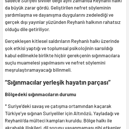
sadece Suriyeli siviller değil aynı zamanda Reyhanlı halkı
da büyük zarar gördü. Geliştirilen nefret söyleminin
yardımlaşma ve dayanışma duygularını zedelediği ve
gerçek dışı yayınlar yüzünden Reyhanlı halkının rahatsız
olduğu dile getiriliyor.
Gerçekleşen kitlesel saldırıların Reyhanlı halkı üzerinde
şok etkisi yaptığı ve toplumsal psikolojinin sarsıldığı
kabul edilmekle birlikte hiçbir gerekçenin sığınmacılara
suçlu muamelesi yapılmasını ve nefret söylemini
meşrulaştıramayacağı bilinmeli.
“Sığınmacılar yerleşik hayatın parçası”
Bölgedeki sığınmacıların durumu
* Suriye’deki savaş ve çatışma ortamından kaçarak
Türkiye’ye sığınan Suriyeliler için Altınözü, Yayladağı ve
Reyhanlı’da mülteci kampları kuruldu. Bölge halkı ile
akrabalık ilişkileri, dil sorunu yaşanmaması gibi etkenler