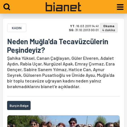
YT:
16.03.2011 14:41
Okuma
KADIN
SG:
31.10.2013 00:01
4 dakika
Neden Muğla'da Tecavüzcülerin
Peşindeyiz?
Şahika Yüksel, Canan Çağlayan, Güler Elveren, Adalet
Aydın, Rabia Uçar, Nurgüzel Apak, Emray Çıvmaz, Esra
Gençer, Sabire Sanem Yılmaz, Hatice Can, Aynur
Seyrek, Gülseren Pusatlıoğlu ve Ümide Aysu, Muğla'da
bir toplu tecavüze uğrayan kadını neden yalnız
bırakmadıklarını bianet'e açıkladılar.
Burçin Belge