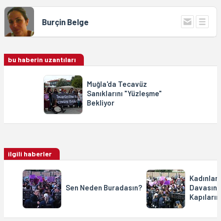
Burçin Belge
bu haberin uzantıları
Muğla'da Tecavüz
Sanıklarını "Yüzleşme"
Bekliyor
ilgili haberler
Kadınlar
Sen Neden Buradasın?
Davasınd
Kapıların