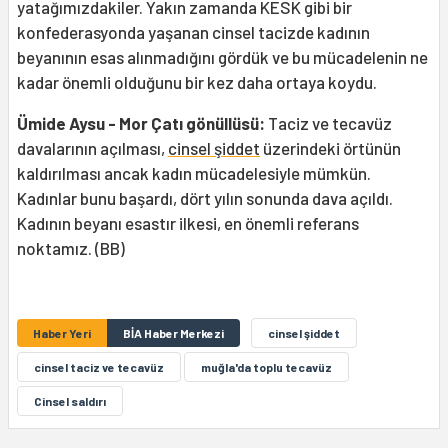
yatağımızdakiler. Yakın zamanda KESK gibi bir
konfederasyonda yaşanan cinsel tacizde kadının
beyanının esas alınmadığını gördük ve bu mücadelenin ne
kadar önemli olduğunu bir kez daha ortaya koydu.
Ümide Aysu - Mor Çatı gönüllüsü:
Taciz ve tecavüz
davalarının açılması,
cinsel şiddet
üzerindeki örtünün
kaldırılması ancak kadın mücadelesiyle mümkün.
Kadınlar bunu başardı, dört yılın sonunda dava açıldı.
Kadının beyanı esastır ilkesi, en önemli referans
noktamız. (BB)
Haber Yeri
BİA Haber Merkezi
cinsel şiddet
cinsel taciz ve tecavüz
muğla'da toplu tecavüz
Cinsel saldırı