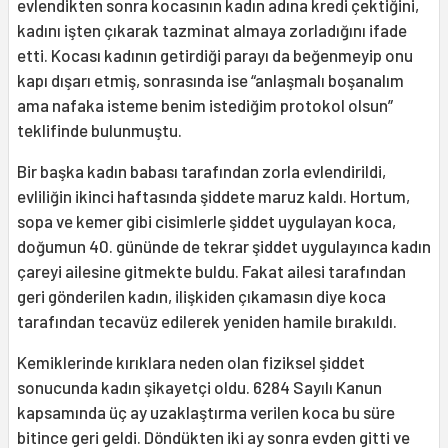
evlendikten sonra kocasının kadın adına kredi çektiğini,
kadını işten çıkarak tazminat almaya zorladığını ifade
etti. Kocası kadının getirdiği parayı da beğenmeyip onu
kapı dışarı etmiş, sonrasında ise “anlaşmalı boşanalım
ama nafaka isteme benim istediğim protokol olsun”
teklifinde bulunmuştu.
Bir başka kadın babası tarafından zorla evlendirildi,
evliliğin ikinci haftasında şiddete maruz kaldı. Hortum,
sopa ve kemer gibi cisimlerle şiddet uygulayan koca,
doğumun 40. gününde de tekrar şiddet uygulayınca kadın
çareyi ailesine gitmekte buldu. Fakat ailesi tarafından
geri gönderilen kadın, ilişkiden çıkamasın diye koca
tarafından tecavüz edilerek yeniden hamile bırakıldı.
Kemiklerinde kırıklara neden olan fiziksel şiddet
sonucunda kadın şikayetçi oldu. 6284 Sayılı Kanun
kapsamında üç ay uzaklaştırma verilen koca bu süre
bitince geri geldi. Döndükten iki ay sonra evden gitti ve