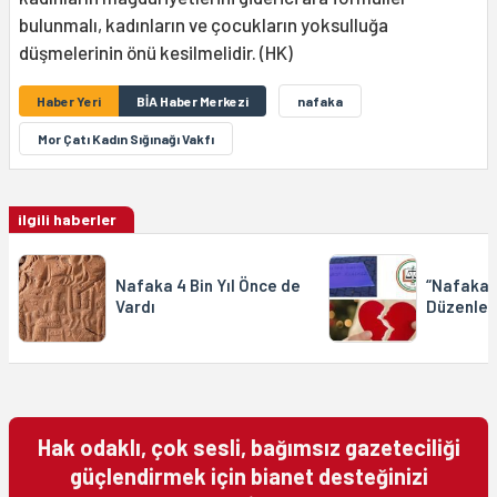
bulunmalı, kadınların ve çocukların yoksulluğa
düşmelerinin önü kesilmelidir. (HK)
Haber Yeri
BİA Haber Merkezi
nafaka
Mor Çatı Kadın Sığınağı Vakfı
ilgili haberler
Nafaka 4 Bin Yıl Önce de
“Nafakad
Vardı
Düzenlem
Hak odaklı, çok sesli, bağımsız gazeteciliği
güçlendirmek için bianet desteğinizi