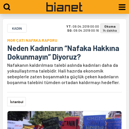
YT:
09.04.2019 00:00
Okuma
KADIN
SG:
09.04.2019 00:16
14 dakika
MOR ÇATI NAFAKA RAPORU
Neden Kadınların “Nafaka Hakkına
Dokunmayın” Diyoruz?
Nafakanın kaldırılması talebi aslında kadınları daha da
yoksullaştırma talebidir. Hali hazırda ekonomik
sebeplerle zaten boşanmakta güçlük çeken kadınların
boşanma talebini tümden ortadan kaldırmayı hedefler.
İstanbul