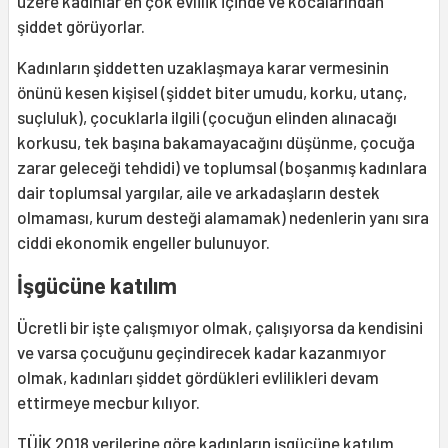
üzere kadınlar en çok evlilik içinde ve kocalarından
şiddet görüyorlar.
Kadınların şiddetten uzaklaşmaya karar vermesinin
önünü kesen kişisel (şiddet biter umudu, korku, utanç,
suçluluk), çocuklarla ilgili (çocuğun elinden alınacağı
korkusu, tek başına bakamayacağını düşünme, çocuğa
zarar geleceği tehdidi) ve toplumsal (boşanmış kadınlara
dair toplumsal yargılar, aile ve arkadaşların destek
olmaması, kurum desteği alamamak) nedenlerin yanı sıra
ciddi ekonomik engeller bulunuyor.
İşgücüne katılım
Ücretli bir işte çalışmıyor olmak, çalışıyorsa da kendisini
ve varsa çocuğunu geçindirecek kadar kazanmıyor
olmak, kadınları şiddet gördükleri evlilikleri devam
ettirmeye mecbur kılıyor.
TÜİK 2018 verilerine göre kadınların işgücüne katılım