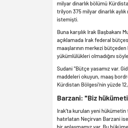
milyar dinarlık bölümü Kürdista
trilyon 375 milyar dinarlık ayl
istemişti.
Buna karşılık Irak Başbakanı
açıklamada Irak federal bütçes
maaşlarının merkezi bütçeden k
yükümlülükleri olmadığını söyl
Sudani "Bütçe yasamız var. Gidin
maddeleri okuyun, maaş bordro
Kürdistan Bölgesi'nin yüzde 12,6
Barzani: "Biz hükümeti
Irak'ta kurulan yeni hükümeti
hatırlatan Neçirvan Barzani is
bir anlaşmamız var. Bu hükümet