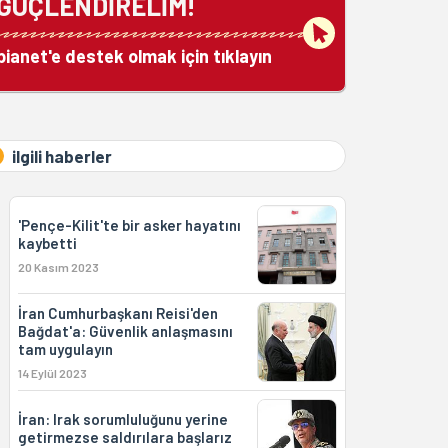
GÜÇLENDİRELİM!
bianet'e destek olmak için tıklayın
ilgili haberler
'Pençe-Kilit'te bir asker hayatını
kaybetti
20 Kasım 2023
İran Cumhurbaşkanı Reisi'den
Bağdat'a: Güvenlik anlaşmasını
tam uygulayın
14 Eylül 2023
İran: Irak sorumluluğunu yerine
getirmezse saldırılara başlarız