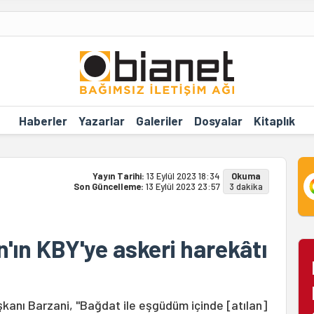
Haberler
Yazarlar
Galeriler
Dosyalar
Kitaplık
Yayın Tarihi:
13 Eylül 2023 18:34
Okuma
Son Güncelleme:
13 Eylül 2023 23:57
3 dakika
n'ın KBY'ye askeri harekâtı
şkanı Barzani, "Bağdat ile eşgüdüm içinde [atılan]