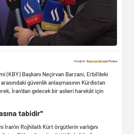
Fotoğraf:
Neçirvan Barzani
/Rudaw
i (KBY) Başkanı Neçirvan Barzani, Erbil'deki
k arasındaki güvenlik anlaşmasının Kürdistan
erek, İran'dan gelecek bir askeri harekât için
sına tabidir"
İran'ın Rojhilatlı Kürt örgütlerin varlığını