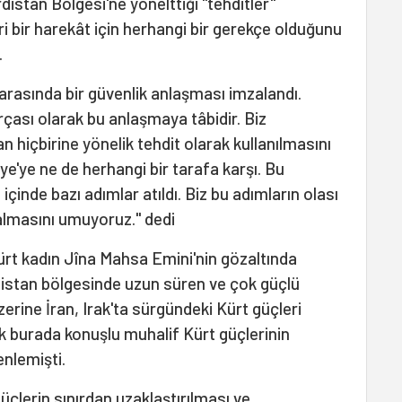
istan Bölgesi'ne yönelttiği "tehditler"
 bir harekât için herhangi bir gerekçe olduğunu
.
n arasında bir güvenlik anlaşması imzalandı.
arçası olarak bu anlaşmaya tâbidir. Biz
 hiçbirine yönelik tehdit olarak kullanılmasını
ye'ye ne de herhangi bir tarafa karşı. Bu
inde bazı adımlar atıldı. Biz bu adımların olası
almasını umuyoruz." dedi
 Kürt kadın Jîna Mahsa Emini'nin gözaltında
distan bölgesinde uzun süren ve çok güçlü
erine İran, Irak'ta sürgündeki Kürt güçleri
ak burada konuşlu muhalif Kürt güçlerinin
enlemişti.
üçlerin sınırdan uzaklaştırılması ve