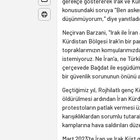
gerekçe göstererek Irak ve Kürd
konusundaki soruya "Ben askeri
düşünmüyorum," diye yanıtladı
Neçirvan Barzani, "Irak ile İra
Kürdistan Bölgesi Irak'ın bir p
topraklarımızın komşularımızdan
istemiyoruz. Ne İran'a, ne Türki
çerçevede Bağdat ile eşgüdüm iç
bir güvenlik sorununun önünü 
Geçtiğimiz yıl, Rojhilatlı genç
öldürülmesi ardından İran Kür
protestoların patlak vermesi üz
karışıklıklardan sorumlu tutar
kamplarına hava saldırıları düz
Mart 2023'te İran ve Irak Kürt g