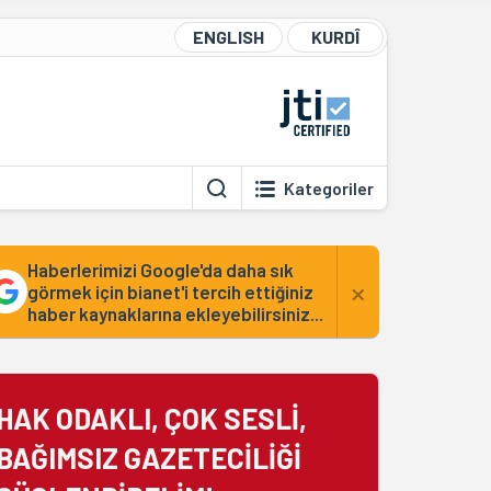
ENGLISH
KURDÎ
Kategoriler
Haberlerimizi Google'da daha sık
×
görmek için bianet'i tercih ettiğiniz
haber kaynaklarına ekleyebilirsiniz...
HAK ODAKLI, ÇOK SESLİ,
BAĞIMSIZ GAZETECİLİĞİ