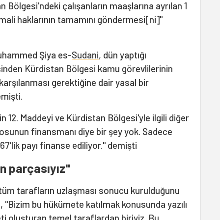
n Bölgesi'ndeki çalışanların maaşlarına ayrılan 1
ık mali haklarının tamamını göndermesi[ni]"
 Muhammed Şiya es-
Sudani
, dün yaptığı
inden Kürdistan Bölgesi kamu görevlilerinin
arşılanması gerektiğine dair yasal bir
emişti.
 12. Maddeyi ve Kürdistan Bölgesi'yle ilgili diğer
sunun finansmanı diye bir şey yok. Sadece
7'lik payı finanse ediliyor." demişti
n parçasıyız"
n tüm tarafların uzlaşması sonucu kurulduğunu
e, "Bizim bu hükümete katılmak konusunda yazılı
i oluşturan temel taraflardan biriyiz. Bu