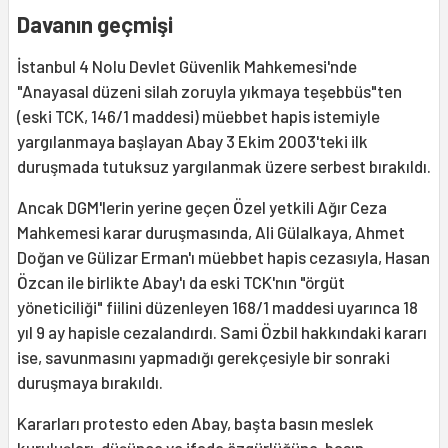
Davanın geçmişi
İstanbul 4 Nolu Devlet Güvenlik Mahkemesi'nde
"Anayasal düzeni silah zoruyla yıkmaya teşebbüs"ten
(eski TCK, 146/1 maddesi) müebbet hapis istemiyle
yargılanmaya başlayan Abay 3 Ekim 2003'teki ilk
duruşmada tutuksuz yargılanmak üzere serbest bırakıldı.
Ancak DGM'lerin yerine geçen Özel yetkili Ağır Ceza
Mahkemesi karar duruşmasında, Ali Gülalkaya, Ahmet
Doğan ve Gülizar Erman'ı müebbet hapis cezasıyla, Hasan
Özcan ile birlikte Abay'ı da eski TCK'nın "örgüt
yöneticiliği" fiilini düzenleyen 168/1 maddesi uyarınca 18
yıl 9 ay hapisle cezalandırdı. Sami Özbil hakkındaki kararı
ise, savunmasını yapmadığı gerekçesiyle bir sonraki
duruşmaya bırakıldı.
Kararları protesto eden Abay, başta basın meslek
kuruluşları, düşünce ve ifade özgürlüğüne, basın