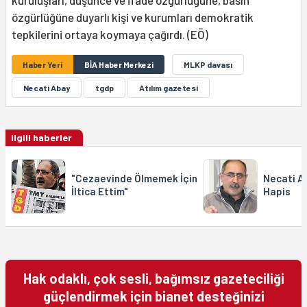
özgürlüğüne duyarlı kişi ve kurumları demokratik
tepkilerini ortaya koymaya çağırdı. (EÖ)
Haber Yeri
BİA Haber Merkezi
MLKP davası
Necati Abay
tgdp
Atılım gazetesi
ilgili haberler
"Cezaevinde Ölmemek İçin
Necati Ab
İltica Ettim"
Hapis
Hak odaklı, çok sesli, bağımsız gazeteciliği
güçlendirmek için bianet desteğinizi