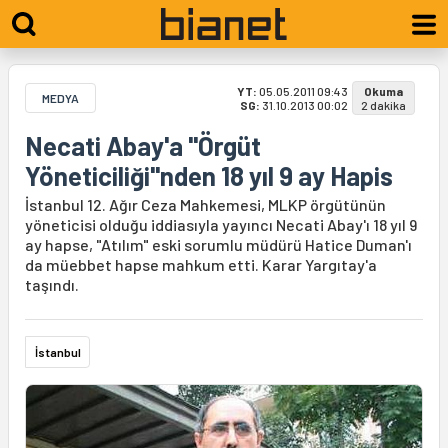
YT:
05.05.2011 09:43
Okuma
MEDYA
SG:
31.10.2013 00:02
2 dakika
Necati Abay'a "Örgüt
Yöneticiliği"nden 18 yıl 9 ay Hapis
İstanbul 12. Ağır Ceza Mahkemesi, MLKP örgütünün
yöneticisi olduğu iddiasıyla yayıncı Necati Abay'ı 18 yıl 9
ay hapse, "Atılım" eski sorumlu müdürü Hatice Duman'ı
da müebbet hapse mahkum etti. Karar Yargıtay'a
taşındı.
İstanbul