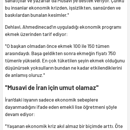
sanatçılar ve yazarlar da Musavi'ye destek veriyor. Çünkü
bu insanlar ekonomik krizden, işsizlikten, sansürden ve
baskılardan bunalan kesimler."
Dehlavi, Ahmedinecad'ın uyguladığı ekonomik programı
ekmek üzerinden tarif ediyor:
"O başkan olmadan önce ekmek 100 ile 150 tümen
arasındaydı. Başa geldikten sonra ekmeğin fiyatı 750
tümen'e yükseldi. En çok tüketilen şeyin ekmek olduğunu
düşünürsek yoksulların bundan ne kadar etkilendiklerini
de anlamış oluruz."
"Musavi de İran için umut olamaz"
İran'daki isyanın sadece ekonomik sebeplere
dayanmadığını ifade eden emekli lise öğretmeni şöyle
devam ediyor:
"Yaşanan ekonomik kriz akıl almaz bir biçimde arttı. Öte