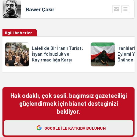
Bawer Çakır
ilgili haberler
Laleli'de Bir İranlı Turist:
İranlılar
İsyan Yolsuzluk ve
Eylemi Ya
Kayırmacılığa Karşı
Önünde
Hak odaklı, çok sesli, bağımsız gazeteciliği
güçlendirmek için bianet desteğinizi
bekliyor.
GOOGLE ILE KATKIDA BULUNUN