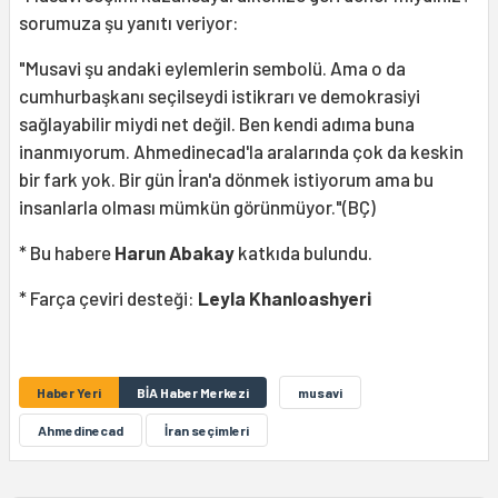
sorumuza şu yanıtı veriyor:
"Musavi şu andaki eylemlerin sembolü. Ama o da
cumhurbaşkanı seçilseydi istikrarı ve demokrasiyi
sağlayabilir miydi net değil. Ben kendi adıma buna
inanmıyorum. Ahmedinecad'la aralarında çok da keskin
bir fark yok. Bir gün İran'a dönmek istiyorum ama bu
insanlarla olması mümkün görünmüyor."(BÇ)
* Bu habere
Harun Abakay
katkıda bulundu.
* Farça çeviri desteği:
Leyla Khanloashyeri
Haber Yeri
BİA Haber Merkezi
musavi
Ahmedinecad
İran seçimleri