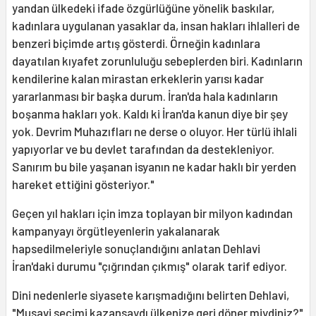
yandan ülkedeki ifade özgürlüğüne yönelik baskılar,
kadınlara uygulanan yasaklar da, insan hakları ihlalleri de
benzeri biçimde artış gösterdi. Örneğin kadınlara
dayatılan kıyafet zorunluluğu sebeplerden biri. Kadınların
kendilerine kalan mirastan erkeklerin yarısı kadar
yararlanması bir başka durum. İran'da hala kadınların
boşanma hakları yok. Kaldı ki İran'da kanun diye bir şey
yok. Devrim Muhazıfları ne derse o oluyor. Her türlü ihlali
yapıyorlar ve bu devlet tarafından da destekleniyor.
Sanırım bu bile yaşanan isyanın ne kadar haklı bir yerden
hareket ettiğini gösteriyor."
Geçen yıl hakları için imza toplayan bir milyon kadından
kampanyayı örgütleyenlerin yakalanarak
hapsedilmeleriyle sonuçlandığını anlatan Dehlavi
İran'daki durumu "çığrından çıkmış" olarak tarif ediyor.
Dini nedenlerle siyasete karışmadığını belirten Dehlavi,
"Musavi seçimi kazansaydı ülkenize geri döner miydiniz?"