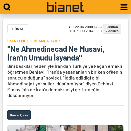
YT:
22.06.2009 16:56
Okuma
DÜNYA
SG:
30.10.2013 00:01
2 dakika
İRANLI MÜLTECİ ANLATIYOR
"Ne Ahmedinecad Ne Musavi,
İran'ın Umudu İsyanda"
Dini baskılar nedeniyle İran'dan Türkiye'ye kaçan emekli
öğretmen Dehlavi, "İran'da yaşananların biriken öfkenin
sonucu olduğunu" söyledi. "İddia edildiği gibi
Ahmedinejat yoksulları düşünmüyor" diyen Dehlavi
Musavi'nin de İran'a demokrasiyi getireceğini
düşünmüyor.
Bawer Çakır