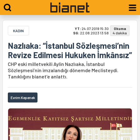
YT:
24.07.2019 15:30
Okuma
KADIN
SG:
22.08.2023 13:58
4 dakika
Nazlıaka: “İstanbul Sözleşmesi’nin
Revize Edilmesi Hukuken İmkânsız”
CHP eski milletvekili Aylin Nazlıaka, İstanbul
Sözleşmesi’nin imzalandığı dönemde Meclisteydi.
Tanıklığını bianet’e anlattı.
Evrim Kepenek