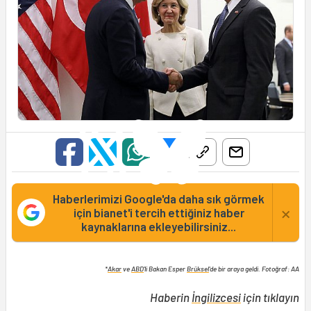
Haberlerimizi Google'da daha sık görmek
×
için bianet'i tercih ettiğiniz haber
kaynaklarına ekleyebilirsiniz...
*
Akar
ve
ABD
'li Bakan Esper
Brüksel
'de bir araya geldi. Fotoğraf: AA
Haberin
İngilizcesi
için tıklayın