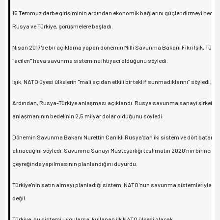
15 Temmuz darbe girişiminin ardından ekonomik bağlarını güçlendirmeyi hedef
Rusya ve Türkiye, görüşmelere başladı.
Nisan 2017'de bir açıklama yapan dönemin Milli Savunma Bakanı Fikri Işık, Türki
"acilen" hava savunma sistemine ihtiyacı olduğunu söyledi.
Işık, NATO üyesi ülkelerin "mali açıdan etkili bir teklif sunmadıklarını" söyledi.
Ardından, Rusya-Türkiye anlaşması açıklandı. Rusya savunma sanayi şirketi R
anlaşmanının bedelinin 2,5 milyar dolar olduğunu söyledi.
Dönemin Savunma Bakanı Nurettin Canikli Rusya'dan iki sistem ve dört batarya
alınacağını söyledi. Savunma Sanayi Müsteşarlığı teslimatın 2020'nin birinci
çeyreğinde yapılmasının planlandığını duyurdu.
Türkiye'nin satın almayı planladığı sistem, NATO'nun savunma sistemleriyle u
değil.
Türkiye, bu sistemi uygularsa, kullanan ilk NATO ülkesi olacak.