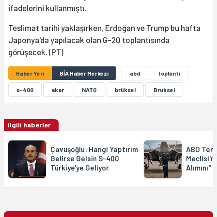
ifadelerini kullanmıştı.
Teslimat tarihi yaklaşırken, Erdoğan ve Trump bu hafta
Japonya'da yapılacak olan G-20 toplantısında
görüşecek. (PT)
Haber Yeri
BİA Haber Merkezi
abd
toplantı
s-400
akar
NATO
brüksel
Bruksel
ilgili haberler
Çavuşoğlu: Hangi Yaptırım
ABD Tems
Gelirse Gelsin S-400
Meclisi'
Türkiye'ye Geliyor
Alımını" İ