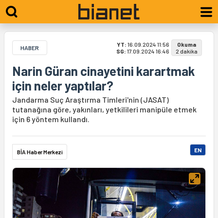
YT:
16.09.2024 11:56
Okuma
HABER
SG:
17.09.2024 16:46
2 dakika
Narin Güran cinayetini karartmak
için neler yaptılar?
Jandarma Suç Araştırma Timleri'nin (JASAT)
tutanağına göre, yakınları, yetkilileri manipüle etmek
için 6 yöntem kullandı.
EN
BİA Haber Merkezi