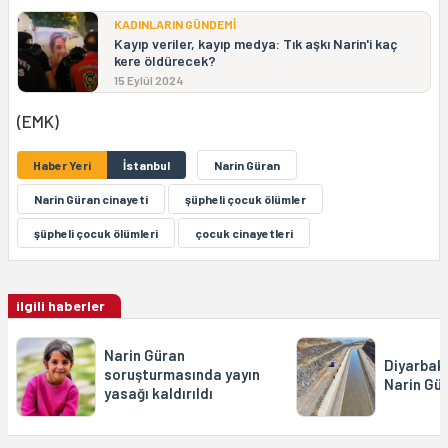
KADINLARIN GÜNDEMİ
Kayıp veriler, kayıp medya: Tık aşkı Narin'i kaç
kere öldürecek?
15 Eylül 2024
(EMK)
Haber Yeri
İstanbul
Narin Güran
Narin Güran cinayeti
şüpheli çocuk ölümler
şüpheli çocuk ölümleri
çocuk cinayetleri
ilgili haberler
Narin Güran
Diyarbakı
soruşturmasında yayın
Narin Gü
yasağı kaldırıldı