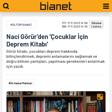
YT:
17.11.2023 14:06
Okuma
KÜLTÜR SANAT
SG:
17.11.2023 14:35
1 dakika
Naci Görür’den 'Çocuklar İçin
Deprem Kitabı'
Görür kitabı, çocukları deprem hakkında
bilinçlendirmek, depremi anlamalarını sağlamak ve
doğru bilinen yanlışları, yapılması gerekenleri anlatmak
için yazdı.
BİA Haber Merkezi