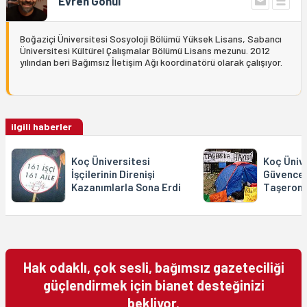
Evren Gönül
Boğaziçi Üniversitesi Sosyoloji Bölümü Yüksek Lisans, Sabancı
Üniversitesi Kültürel Çalışmalar Bölümü Lisans mezunu. 2012
yılından beri Bağımsız İletişim Ağı koordinatörü olarak çalışıyor.
ilgili haberler
Koç Üniversitesi
Koç Ünive
İşçilerinin Direnişi
Güvencesi
Kazanımlarla Sona Erdi
Taşeron
Hak odaklı, çok sesli, bağımsız gazeteciliği
güçlendirmek için bianet desteğinizi
bekliyor.