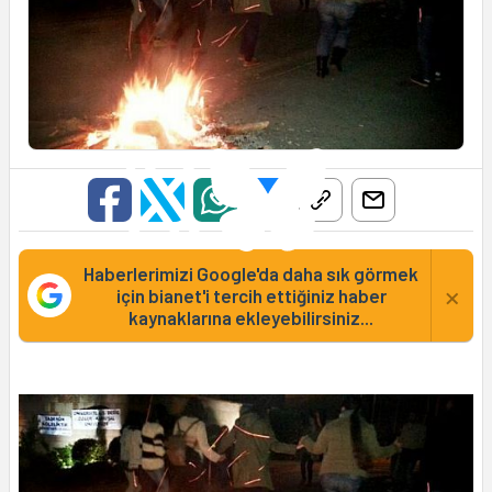
Haberlerimizi Google'da daha sık görmek
×
için bianet'i tercih ettiğiniz haber
kaynaklarına ekleyebilirsiniz...