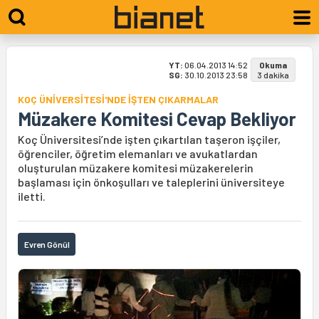
YT:
06.04.2013 14:52
Okuma
SG:
30.10.2013 23:58
3 dakika
KOÇ ÜNİVERSİTESİ'NDE İŞTEN ÇIKARMALAR
Müzakere Komitesi Cevap Bekliyor
Koç Üniversitesi’nde işten çıkartılan taşeron işçiler,
öğrenciler, öğretim elemanları ve avukatlardan
oluşturulan müzakere komitesi müzakerelerin
başlaması için önkoşulları ve taleplerini üniversiteye
iletti.
Evren Gönül