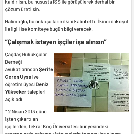
kaldırılsın, bu hususta ISS ile görüşülerek derhal bir
çözüm üretilsin.
Halimoğlu, bu önkoşulların ilkini kabul etti. İkinci önkoşul
ile ilgili ise komiteye bugün bilgi verecek.
“Çalışmak isteyen işçiler işe alınsın”
Çağdaş Hukukçular
Derneği
avukatlarından
Şerife
Ceren Uysal
ve
öğretim üyesi
Deniz
Yükseker
talepleri
açıkladı:
* 2 Nisan 2013 günü
işten çıkartılan
işçilerden, tekrar Koç Üniversitesi bünyesindeki
taşeronlarda çalışmak isteyenlerin tamamı işe alınsın.