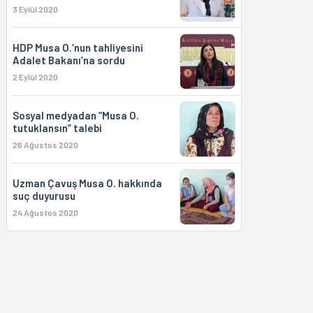
3 Eylül 2020
HDP Musa O.’nun tahliyesini
Adalet Bakanı’na sordu
2 Eylül 2020
Sosyal medyadan “Musa O.
tutuklansın” talebi
26 Ağustos 2020
Uzman Çavuş Musa O. hakkında
suç duyurusu
24 Ağustos 2020