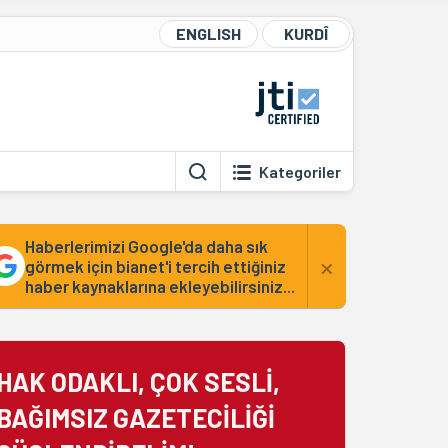
ENGLISH
KURDÎ
Kategoriler
Haberlerimizi Google'da daha sık
×
görmek için bianet'i tercih ettiğiniz
haber kaynaklarına ekleyebilirsiniz...
HAK ODAKLI, ÇOK SESLİ,
BAĞIMSIZ GAZETECİLİĞİ