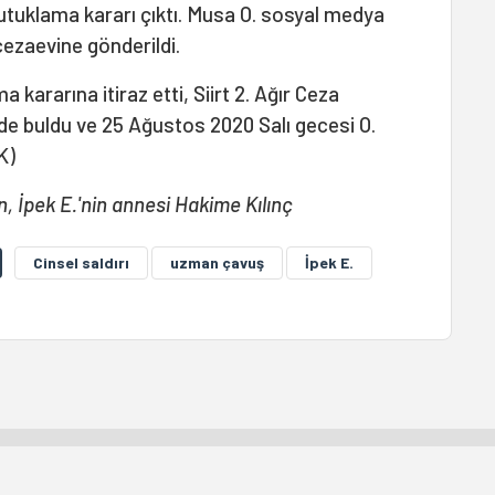
tuklama kararı çıktı. Musa O. sosyal medya
cezaevine gönderildi.
 kararına itiraz etti, Siirt 2. Ağır Ceza
nde buldu ve 25 Ağustos 2020 Salı gecesi O.
K)
 İpek E.'nin annesi Hakime Kılınç
Cinsel saldırı
uzman çavuş
İpek E.