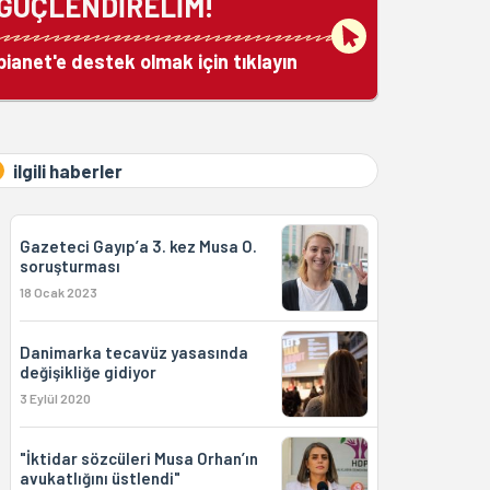
GÜÇLENDİRELİM!
bianet'e destek olmak için tıklayın
ilgili haberler
Gazeteci Gayıp’a 3. kez Musa O.
soruşturması
18 Ocak 2023
Danimarka tecavüz yasasında
değişikliğe gidiyor
3 Eylül 2020
"İktidar sözcüleri Musa Orhan’ın
avukatlığını üstlendi"