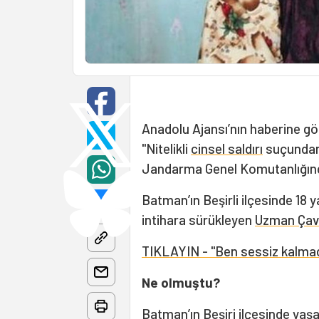
Anadolu Ajansı’nın haberine gör
"Nitelikli
cinsel saldırı
suçundan
Jandarma Genel Komutanlığından
Batman’ın Beşirli ilçesinde 18 y
intihara sürükleyen
Uzman Çav
TIKLAYIN - "Ben sessiz kalma
Ne olmuştu?
Batman’ın Beşiri ilçesinde yaş