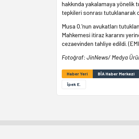
hakkında yakalamaya yönelik tu
tepkileri sonrası tutuklanarak 
Musa O.'nun avukatları tutuklama
Mahkemesi itiraz kararını yeri
cezaevinden tahliye edildi. (EM
Fotoğraf: JinNews/ Medya Ürün,
Haber Yeri
BİA Haber Merkezi
Îpek E.