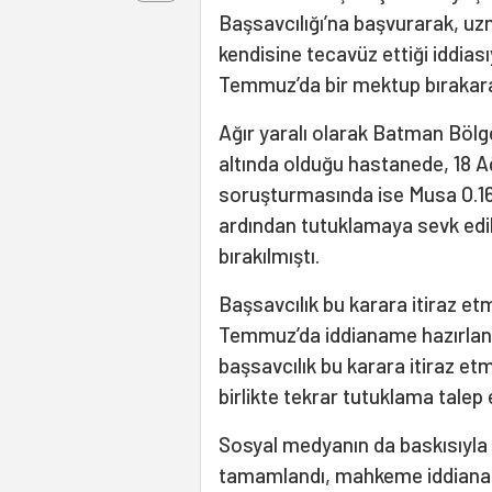
Başsavcılığı’na başvurarak, u
kendisine tecavüz ettiği iddiasıy
Temmuz’da bir mektup bırakarak
Ağır yaralı olarak Batman Bölge
altında olduğu hastanede, 18 Ağ
soruşturmasında ise Musa O.16
ardından tutuklamaya sevk edil
bırakılmıştı.
Başsavcılık bu karara itiraz et
Temmuz’da iddianame hazırlanmı
başsavcılık bu karara itiraz etm
birlikte tekrar tutuklama talep 
Sosyal medyanın da baskısıyla 
tamamlandı, mahkeme iddianame