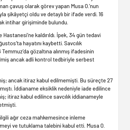
zman çavuş olarak görev yapan Musa O.’nun
la şikâyetçi oldu ve detaylı bir ifade verdi. 16
 intihar girişiminde bulundu.
 Hastanesi’ne kaldırıldı. İpek, 34 gün tedavi
ustos'ta hayatını kaybetti. Savcılık
 Temmuz’da gözaltına alınmış ifadesinin
miş ancak adli kontrol tedbiriyle serbest
miş; ancak itiraz kabul edilmemişti. Bu süreçte 27
ştı. İddianame eksiklik nedeniyle iade edilince
iş; itiraz kabul edilince savcılık iddianameyle
etmişti.
ilgili ağır ceza mahkemesince inleme
yi ve tutuklama talebini kabul etti. Musa O.