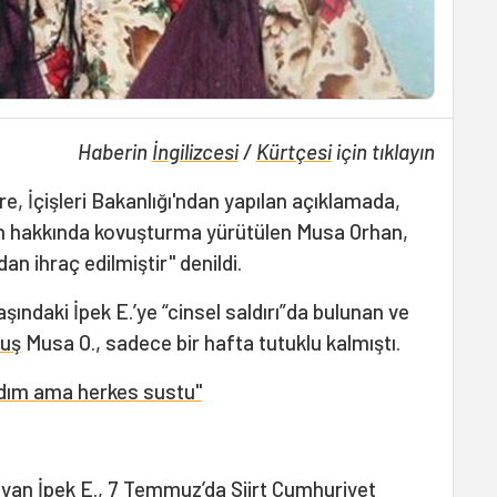
Haberin
İngilizcesi
/
Kürtçesi
için tıklayın
e, İçişleri Bakanlığı'ndan yapılan açıklamada,
 hakkında kovuşturma yürütülen Musa Orhan,
 ihraç edilmiştir" denildi.
aşındaki İpek E.’ye “cinsel saldırı”da bulunan ve
uş
Musa O., sadece bir hafta tutuklu kalmıştı.
dım ama herkes sustu"
ayan İpek E., 7 Temmuz’da Siirt Cumhuriyet