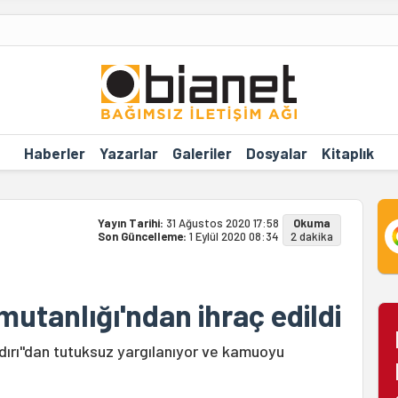
Haberler
Yazarlar
Galeriler
Dosyalar
Kitaplık
Yayın Tarihi:
31 Ağustos 2020 17:58
Okuma
Son Güncelleme:
1 Eylül 2020 08:34
2 dakika
tanlığı'ndan ihraç edildi
dırı"dan tutuksuz yargılanıyor ve kamuoyu