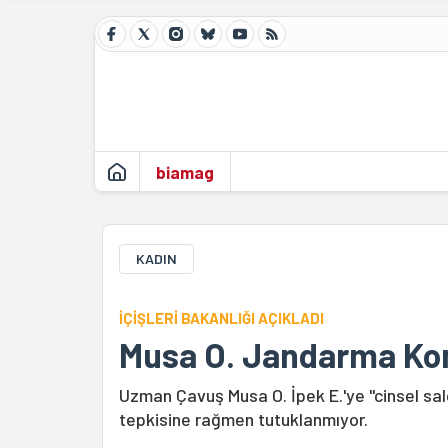
biamag
KADIN
İÇİŞLERİ BAKANLIĞI AÇIKLADI
Musa O. Jandarma Komu
Uzman Çavuş Musa O. İpek E.'ye "cinsel sal
tepkisine rağmen tutuklanmıyor.