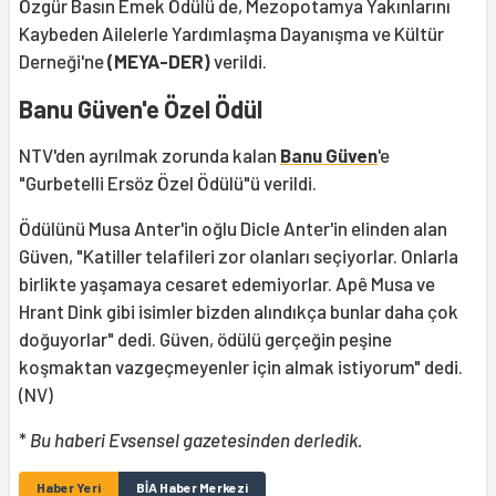
Özgür Basın Emek Ödülü de, Mezopotamya Yakınlarını
Kaybeden Ailelerle Yardımlaşma Dayanışma ve Kültür
Derneği'ne
(MEYA-DER)
verildi.
Banu Güven'e Özel Ödül
NTV'den ayrılmak zorunda kalan
Banu Güven
'e
"Gurbetelli Ersöz Özel Ödülü"ü verildi.
Ödülünü Musa Anter'in oğlu Dicle Anter'in elinden alan
Güven, "Katiller telafileri zor olanları seçiyorlar. Onlarla
birlikte yaşamaya cesaret edemiyorlar. Apê Musa ve
Hrant Dink gibi isimler bizden alındıkça bunlar daha çok
doğuyorlar" dedi. Güven, ödülü gerçeğin peşine
koşmaktan vazgeçmeyenler için almak istiyorum" dedi.
(NV)
*
Bu haberi Evsensel gazetesinden derledik.
Haber Yeri
BİA Haber Merkezi