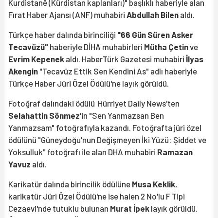
Kurdistanê (Kürdistan kaplanları)" başlıklı haberiyle alan
Fırat Haber Ajansı (ANF) muhabiri
Abdullah Bilen
aldı.
Türkçe haber dalında birinciliği
"66 Gün Süren Asker
Tecavüzü"
haberiyle DİHA muhabirleri
Mütha Çetin
ve
Evrim Kepenek
aldı. HaberTürk Gazetesi muhabiri
İlyas
Akengin
"Tecavüz Ettik Sen Kendini As" adlı haberiyle
Türkçe Haber Jüri Özel Ödülü'ne layık görüldü.
Fotoğraf dalındaki ödülü Hürriyet Daily News'ten
Selahattin Sönmez
'in "Sen Yanmazsan Ben
Yanmazsam" fotoğrafıyla kazandı. Fotoğrafta jüri özel
ödülünü "Güneydoğu'nun Değişmeyen İki Yüzü: Şiddet ve
Yoksulluk" fotoğrafı ile alan DHA muhabiri
Ramazan
Yavuz
aldı.
Karikatür dalında birincilik ödülüne
Musa Keklik
,
karikatür Jüri Özel Ödülü'ne ise halen 2 No'lu F Tipi
Cezaevi'nde tutuklu bulunan
Murat İpek
layık görüldü.