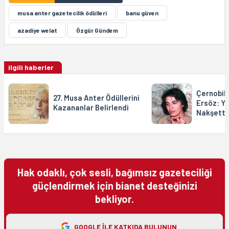
musa anter gazetecilik ödülleri
banu güven
azadiye welat
Özgür Gündem
ilgili haberler
Çernobil 
27. Musa Anter Ödüllerini
Ersöz: Y
Kazananlar Belirlendi
Nakşett
Hak odaklı, çok sesli, bağımsız gazeteciliği
güçlendirmek için bianet desteğinizi
bekliyor.
GOOGLE ILE KATKIDA BULUNUN