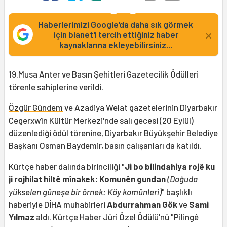
Haberlerimizi Google'da daha sık görmek
×
için bianet'i tercih ettiğiniz haber
kaynaklarına ekleyebilirsiniz...
19.Musa Anter ve Basın Şehitleri Gazetecilik Ödülleri
törenle sahiplerine verildi.
Özgür Gündem
ve Azadiya Welat gazetelerinin Diyarbakır
Cegerxwîn Kültür Merkezi'nde salı gecesi (20 Eylül)
düzenlediği ödül törenine, Diyarbakır Büyükşehir Belediye
Başkanı Osman Baydemir, basın çalışanları da katıldı.
Kürtçe haber dalında birinciliği "
Ji bo bilindahiya rojê ku
ji rojhilat hiltê mînakek: Komunên gundan
(Doğuda
yükselen güneşe bir örnek: Köy komünleri)
" başlıklı
haberiyle DİHA muhabirleri
Abdurrahman Gök
ve
Sami
Yılmaz
aldı. Kürtçe Haber Jüri Özel Ödülü'nü "Pilingê