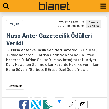
YT:
22.09.2011 11:28
Okuma
YAŞAM
SG:
30.10.2013 00:04
2 dakika
Musa Anter Gazetecilik Ödülleri
Verildi
19. Musa Anter ve Basın Şehitleri Gazetecilik Ödülleri,
Türkçe haberde DİHA'dan Çetin ve Kepenek, Kürtçe
haberde DİHA'dan Gök ve Yılmaz, fotoğrafta Hurriyet
Daily News'ten Sönmez, karikatürde Keklik'e verilirken
Banu Güven, "Gurbetelli Ersöz Özel Ödülü"nü aldı.
Diyarbakır