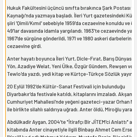
Hukuk Fakültesini üçüncü sınıfta bırakınca Şark Postası ve
Kaynağı'nda yazmaya başladı. İleri Yurt gazetesindeki Kür
şiiri 'Qimil/Kımıl' sebebiyle 1959'da cezaevine konuldu ve ün
49'lar davasında idamla yargılandı. 1963'te cezaevinde yattı
1967'de sürgüne gönderildi, 1971 ve 1980 askeri darbelerinde
cezaevine girdi.
Anter hayatı boyunca İleri Yurt, Dicle-Fırat, Barış Dünyası, 
Yön, Azadiye Welat, Yeni Ülke, Özgür Gündem, Rewşen ve
Tewlo'da yazdı, yedi kitap ve Kürtçe-Türkçe Sözlük yayımla
20 Eylül 1992'de Kültür-Sanat Festivali için bulunduğu
Diyarbakır'da festivale katıldı, kitaplarını imzaladı. Akşam
Cumhuriyet Mahallesi'nde yeğeni gazeteci-yazar Orhan Mi
ile birlikte silahlı saldırıya uğradı. Anter öldü, Miroğlu yarala
Abdülkadir Aygan, 2004'te "İtirafçı Bir JİTEM'ci Anlattı" adl
kitabında Anter cinayetiyle ilgili Binbaşı Ahmet Cem Erseve