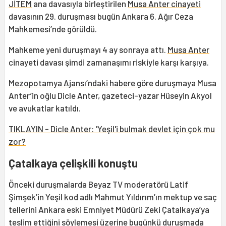
JİTEM
ana davasıyla birleştirilen
Musa Anter cinayeti
davasının 29. duruşması bugün Ankara 6. Ağır Ceza
Mahkemesi’nde görüldü.
Mahkeme yeni duruşmayı 4 ay sonraya attı.
Musa Anter
cinayeti davası şimdi zamanaşımı riskiyle karşı karşıya.
Mezopotamya Ajansı’ndaki habere göre
duruşmaya Musa
Anter’in oğlu Dicle Anter, gazeteci-yazar Hüseyin Akyol
ve avukatlar katıldı.
TIKLAYIN - Dicle Anter: 'Yeşil'i bulmak devlet için çok mu
zor?
Çatalkaya çelişkili konuştu
Önceki duruşmalarda Beyaz TV moderatörü Latif
Şimşek’in Yeşil kod adlı Mahmut Yıldırım’ın mektup ve saç
tellerini Ankara eski Emniyet Müdürü Zeki Çatalkaya’ya
teslim ettiğini söylemesi üzerine bugünkü duruşmada