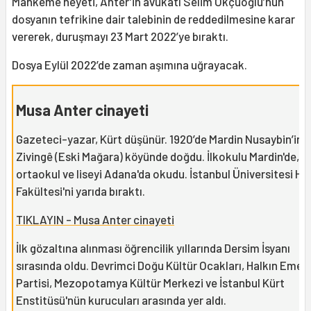
Mahkeme heyeti, Anter’in avukatı Selim Okçuoğlu’nun
dosyanın tefrikine dair talebinin de reddedilmesine karar
vererek, duruşmayı 23 Mart 2022’ye bıraktı.
Dosya Eylül 2022’de zaman aşımına uğrayacak.
Musa Anter cinayeti
Gazeteci-yazar, Kürt düşünür. 1920’de Mardin Nusaybin’in
Zivingê (Eski Mağara) köyünde doğdu. İlkokulu Mardin'de,
ortaokul ve liseyi Adana'da okudu. İstanbul Üniversitesi H
Fakültesi'ni yarıda bıraktı.
TIKLAYIN - Musa Anter cinayeti
İlk gözaltına alınması öğrencilik yıllarında Dersim İsyanı
sırasında oldu. Devrimci Doğu Kültür Ocakları, Halkın Emek
Partisi, Mezopotamya Kültür Merkezi ve İstanbul Kürt
Enstitüsü'nün kurucuları arasında yer aldı.