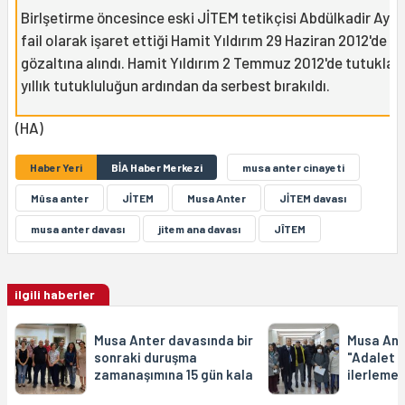
Birlşetirme öncesince eski JİTEM tetikçisi Abdülkadir Ayga
fail olarak işaret ettiği Hamit Yıldırım 29 Haziran 2012'de
gözaltına alındı. Hamit Yıldırım 2 Temmuz 2012'de tutukland
yıllık tutukluluğun ardından da serbest bırakıldı.
(HA)
Haber Yeri
BİA Haber Merkezi
musa anter cinayeti
Mûsa anter
JİTEM
Musa Anter
JİTEM davası
musa anter davası
jitem ana davası
JÎTEM
ilgili haberler
Musa Anter davasında bir
Musa Ante
sonraki duruşma
"Adalet B
zamanaşımına 15 gün kala
ilerlemes