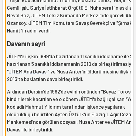
"Yeşil" kod adlı Mahmut Yıldırım, Mustafa Deniz, "Hogir" kod
Cemil Işık, Suriye İstihbarat Örgütü El Muhaberat'ın eski e
Neval Boz, JİTEM Telsiz Kumanda Merkezi'nde görevli Ali
Ozansoy, JİTEM Tim Komutanı Savaş Gevrekçi ve "Şırnaklı
Hamit"in adını verdi.
Davanın seyri
JİTEM'e ilişkin 1999'da hazırlanan 11 sanıklı iddianame ile 2
hazırlanan 5 sanıklı iddianamenin 2010'da birleştirilmesiyle
"
JİTEM Ana Davası
" ve Musa Anter'in öldürülmesine ilişkin
2013'te başlatılan dava birleştirildi.
Ardından Dersim'de 1992'de evinin önünden "Beyaz Toros"a
bindirilerek kaçırılan ve o dönem JİTEM'e bağlı çalışan "Yeşi
kod adlı Mahmut Yıldırım tarafından işkence yapılarak
öldürüldüğü belirtilen Ayten Öztürk'ün Elazığ 1. Ağır Ceza
Mahkemesi'nde görülen dosyası, Musa Anter ve JİTEM Ana
Davası ile birleştirildi.