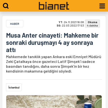
YT:
24.11.2021 16:08
Okuma
HABER
SG:
22.03.2022 17:53
4 dakika
Musa Anter cinayeti: Mahkeme bir
sonraki duruşmayı 4 ay sonraya
attı
Mahkemede tanıklık yapan Ankara eski Emniyet Müdürü
Zeki Çatalkaya önce gazeteci Latif Şimşek’i sadece
basından tanıdığını, daha sonra Şimşek’in bir kez
kendisinin makamına geldiğini söyledi.
İstanbul