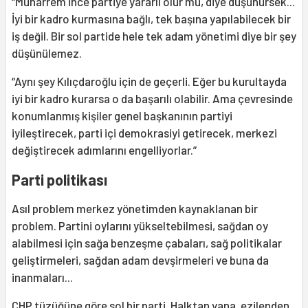
“Muharrem İnce partiye yararlı olur mu, diye düşünürsek...
İyi bir kadro kurmasına bağlı, tek başına yapılabilecek bir
iş değil. Bir sol partide hele tek adam yönetimi diye bir şey
düşünülemez.
“Aynı şey Kılıçdaroğlu için de geçerli. Eğer bu kurultayda
iyi bir kadro kurarsa o da başarılı olabilir. Ama çevresinde
konumlanmış kişiler genel başkanının partiyi
iyileştirecek, parti içi demokrasiyi getirecek, merkezi
değiştirecek adımlarını engelliyorlar.”
Parti politikası
Asıl problem merkez yönetimden kaynaklanan bir
problem. Partini oylarını yükseltebilmesi, sağdan oy
alabilmesi için sağa benzeşme çabaları, sağ politikalar
geliştirmeleri, sağdan adam devşirmeleri ve buna da
inanmaları...
CHP tüzüğüne göre sol bir parti. Halktan yana, ezilenden