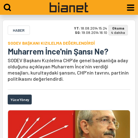
YT:
18.08.2014 15:24
Okuma
HABER
SG:
19.08.2014 16:10
4 dakika
SODEV BAŞKANI KIZILELMA DEĞERLENDİRDİ
Muharrem İnce'nin Şansı Ne?
SODEV Başkanı Kızılelma CHP’de genel başkanlığa aday
olduğunu açıklayan Muharrem İnce’nin verdiği
mesajları, kurultaydaki şansını, CHP’nin tavrını, partinin
politikasını değerlendirdi.
Yüce Yöney