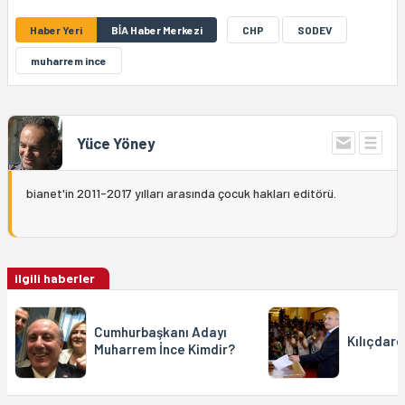
Haber Yeri
BİA Haber Merkezi
CHP
SODEV
muharrem ince
Yüce Yöney
bianet'in 2011-2017 yılları arasında çocuk hakları editörü.
ilgili haberler
Cumhurbaşkanı Adayı
Kılıçdaro
Muharrem İnce Kimdir?