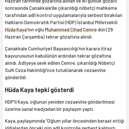
Haziran tarihinde gözaltına alınan ve iki günlük gözaltı
sonrasında Çanakkale'de çıkarıldığı nöbetçi mahkeme
tarafından adli kontrol uygulamalarıyla serbest bırakılan
Halkların Demokratik Partisi (HDP) İstanbul Milletvekili
Hüda Kaya
'nın oğlu
Muhammed Cihad Cemre
dün (29
Haziran Çarşamba) tekrar gözaltına alındı.
Çanakkale Cumhuriyet Başsavcılığı'nın karara itiraz
başvurusunun kabulünün ardından tekrar gözaltına
alındı. Adliyeye sevk edilen Cemre, çıkarıldığı Nöbetçi
Sulh Ceza Hakimliği’nce tutuklanarak cezaevine
gönderildi.
Hüda Kaya tepki gösterdi
HDP'li Kaya, oğlunun yeniden cezaevine gönderilmesi
üzerine sanal medyadan bir paylaşım yaptı.
Kaya, paylaşımında “Oğlum yıllar öncesinden beraat ettiği
iddialardan önceki gün adli kontrolle serbest kalmıştı.