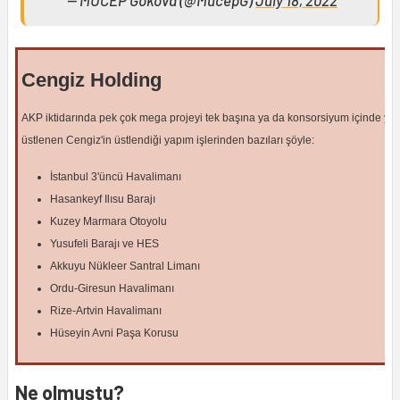
— MUCEP Gökova (@MucepG)
July 18, 2022
Cengiz Holding
AKP iktidarında pek çok mega projeyi tek başına ya da konsorsiyum içinde yer
üstlenen Cengiz'in üstlendiği yapım işlerinden bazıları şöyle:
İstanbul 3'üncü Havalimanı
Hasankeyf Ilısu Barajı
Kuzey Marmara Otoyolu
Yusufeli Barajı ve HES
Akkuyu Nükleer Santral Limanı
Ordu-Giresun Havalimanı
Rize-Artvin Havalimanı
Hüseyin Avni Paşa Korusu
Ne olmuştu?