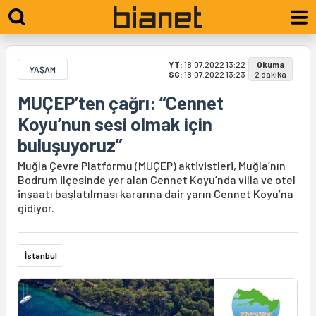
YT:
18.07.2022 13:22
Okuma
YAŞAM
SG:
18.07.2022 13:23
2 dakika
MUÇEP’ten çağrı: “Cennet
Koyu’nun sesi olmak için
buluşuyoruz”
Muğla Çevre Platformu (MUÇEP) aktivistleri, Muğla’nın
Bodrum ilçesinde yer alan Cennet Koyu’nda villa ve otel
inşaatı başlatılması kararına dair yarın Cennet Koyu’na
gidiyor.
İstanbul