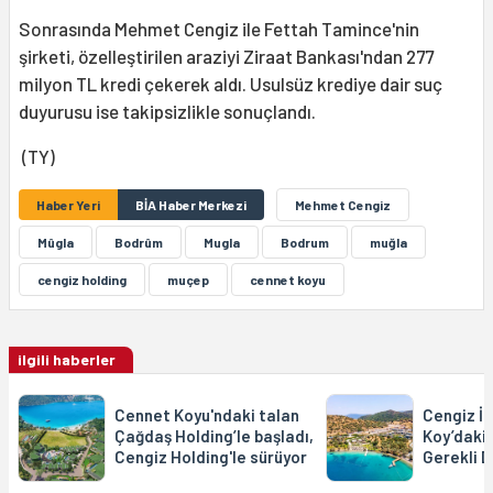
Sonrasında Mehmet Cengiz ile Fettah Tamince'nin
şirketi, özelleştirilen araziyi Ziraat Bankası'ndan 277
milyon TL kredi çekerek aldı. Usulsüz krediye dair suç
duyurusu ise takipsizlikle sonuçlandı.
(TY)
Haber Yeri
BİA Haber Merkezi
Mehmet Cengiz
Mûgla
Bodrûm
Mugla
Bodrum
muğla
cengiz holding
muçep
cennet koyu
ilgili haberler
Cennet Koyu'ndaki talan
Cengiz İ
Çağdaş Holding’le başladı,
Koy’daki 
Cengiz Holding'le sürüyor
Gerekli De