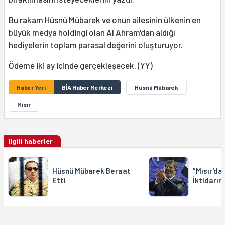
Bu rakam Hüsnü Mübarek ve onun ailesinin ülkenin en
büyük medya holdingi olan Al Ahram'dan aldığı
hediyelerin toplam parasal değerini oluşturuyor.
Ödeme iki ay içinde gerçekleşecek. (YY)
Haber Yeri
BİA Haber Merkezi
Hüsnü Mübarek
Mısır
ilgili haberler
Hüsnü Mübarek Beraat
"Mısır'da
Etti
İktidarın