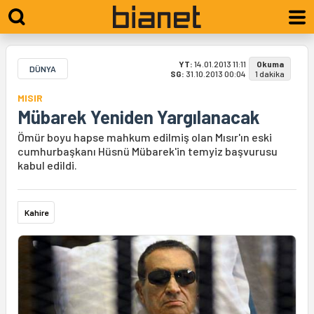
YT:
14.01.2013 11:11
Okuma
DÜNYA
SG:
31.10.2013 00:04
1 dakika
MISIR
Mübarek Yeniden Yargılanacak
Ömür boyu hapse mahkum edilmiş olan Mısır'ın eski
cumhurbaşkanı Hüsnü Mübarek'in temyiz başvurusu
kabul edildi.
Kahire