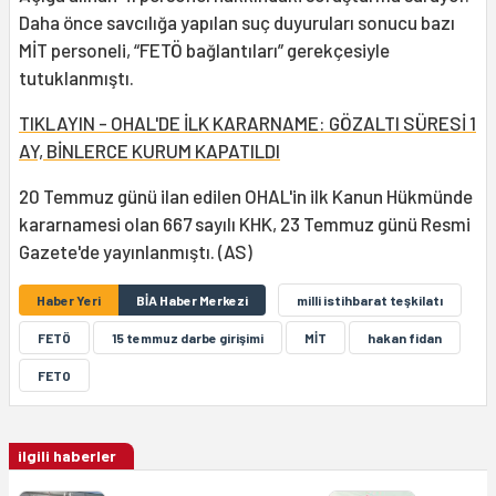
Daha önce savcılığa yapılan suç duyuruları sonucu bazı
MİT personeli, “FETÖ bağlantıları” gerekçesiyle
tutuklanmıştı.
TIKLAYIN - OHAL'DE İLK KARARNAME: GÖZALTI SÜRESİ 1
AY, BİNLERCE KURUM KAPATILDI
20 Temmuz günü ilan edilen OHAL'in ilk Kanun Hükmünde
kararnamesi olan 667 sayılı KHK, 23 Temmuz günü Resmi
Gazete'de yayınlanmıştı. (AS)
Haber Yeri
BİA Haber Merkezi
milli istihbarat teşkilatı
FETÖ
15 temmuz darbe girişimi
MİT
hakan fidan
FETO
ilgili haberler