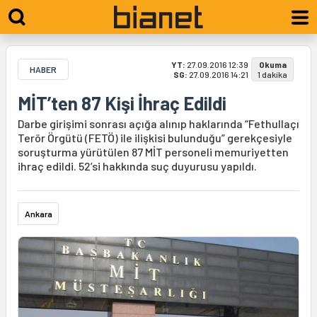
YT:
27.09.2016 12:39
Okuma
HABER
SG:
27.09.2016 14:21
1 dakika
MİT’ten 87 Kişi İhraç Edildi
Darbe girişimi sonrası açığa alınıp haklarında “Fethullaçı
Terör Örgütü (FETÖ) ile ilişkisi bulunduğu” gerekçesiyle
soruşturma yürütülen 87 MİT personeli memuriyetten
ihraç edildi. 52’si hakkında suç duyurusu yapıldı.
Ankara