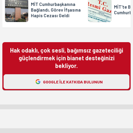
MİT Cumhurbaşkanına
MİT'te B
Bağlandı, Görev İfşasına
Cumhurba
Hapis Cezası Geldi
Hak odaklı, çok sesli, bağımsız gazeteciliği
güçlendirmek için bianet desteğinizi
bekliyor.
GOOGLE ILE KATKIDA BULUNUN