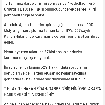
15 Temmuz darbe girişimi
sonrasında, “Fethullaçı Terör
Örgütü (
FETÖ
) ile ilişkisi bulunduğu” gerekçesiyle 141
MİT
personeli açığa alınmıştı.
Anadolu Ajansı haberine göre, açığa alınanlardan 100
kişiyle ilgili soruşturma tamamlandı, 87'si
667 sayılı
Kanun Hükmünde Kararname
gereği memuriyetten ihraç
edildi.
Memuriyetten çıkarılan 87 kişi başka bir devlet
kurumunda çalışamayacak.
İhraç edilen 87 kişinin 52'si hakkındaki sorgulama
sonuçları ve delillerden oluşan dosyalar savcılığa
gönderilerek haklarında suç duyusunda bulunuldu.
TIKLAYIN - HAKAN FİDAN, DARBE GİRİŞİMİNİ ORG. AKAR'A
HABER VERDİ Mİ VERMEDİ Mİ?
Açığa alınan 41 personel hakkındaki soruşturma sürüyor.