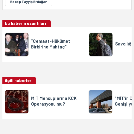
Recep Tayyip Erdoğan
bu haberin uzantıları
"Cemaat-Hükümet
Savcılığa
Birbirine Muhtaç"
ilgili haberler
MİT Mensuplarına KCK
"MİT'in D
Operasyonu mu?
Genişliyo