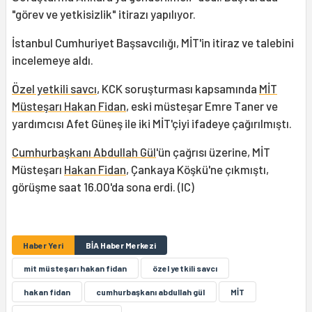
"görev ve yetkisizlik" itirazı yapılıyor.
İstanbul Cumhuriyet Başsavcılığı, MİT'in itiraz ve talebini
incelemeye aldı.
Özel yetkili savcı
, KCK soruşturması kapsamında
MİT
Müsteşarı Hakan Fidan
, eski müsteşar Emre Taner ve
yardımcısı Afet Güneş ile iki MİT'çiyi ifadeye çağırılmıştı.
Cumhurbaşkanı Abdullah Gül
'ün çağrısı üzerine, MİT
Müsteşarı
Hakan Fidan
, Çankaya Köşkü'ne çıkmıştı,
görüşme saat 16.00'da sona erdi. (IC)
Haber Yeri
BİA Haber Merkezi
mit müsteşarı hakan fidan
özel yetkili savcı
hakan fidan
cumhurbaşkanı abdullah gül
MİT