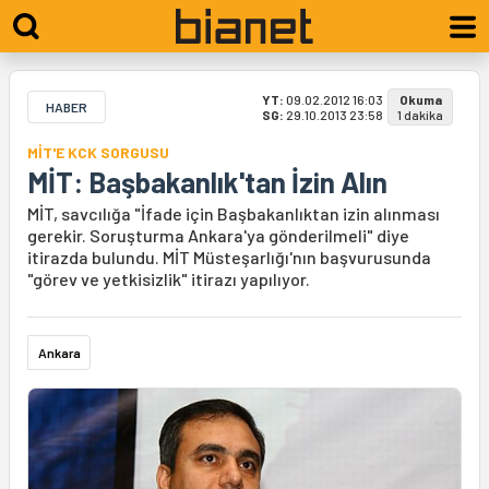
YT:
09.02.2012 16:03
Okuma
HABER
SG:
29.10.2013 23:58
1 dakika
MİT'E KCK SORGUSU
MİT: Başbakanlık'tan İzin Alın
MİT, savcılığa "İfade için Başbakanlıktan izin alınması
gerekir. Soruşturma Ankara'ya gönderilmeli" diye
itirazda bulundu. MİT Müsteşarlığı'nın başvurusunda
"görev ve yetkisizlik" itirazı yapılıyor.
Ankara