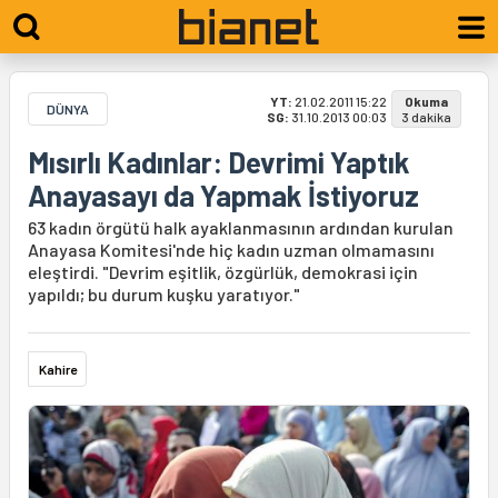
YT:
21.02.2011 15:22
Okuma
DÜNYA
SG:
31.10.2013 00:03
3 dakika
Mısırlı Kadınlar: Devrimi Yaptık
Anayasayı da Yapmak İstiyoruz
63 kadın örgütü halk ayaklanmasının ardından kurulan
Anayasa Komitesi'nde hiç kadın uzman olmamasını
eleştirdi. "Devrim eşitlik, özgürlük, demokrasi için
yapıldı; bu durum kuşku yaratıyor."
Kahire