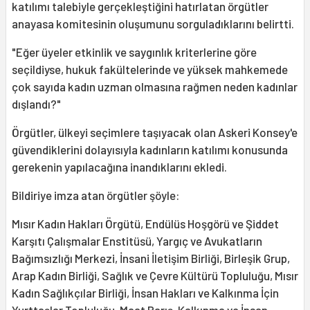
katılımı talebiyle gerçekleştiğini hatırlatan örgütler
anayasa komitesinin oluşumunu sorguladıklarını belirtti.
"Eğer üyeler etkinlik ve saygınlık kriterlerine göre
seçildiyse, hukuk fakültelerinde ve yüksek mahkemede
çok sayıda kadın uzman olmasına rağmen neden kadınlar
dışlandı?"
Örgütler, ülkeyi seçimlere taşıyacak olan Askeri Konsey'e
güvendiklerini dolayısıyla kadınların katılımı konusunda
gerekenin yapılacağına inandıklarını ekledi.
Bildiriye imza atan örgütler şöyle:
Mısır Kadın Hakları Örgütü, Endülüs Hoşgörü ve Şiddet
Karşıtı Çalışmalar Enstitüsü, Yargıç ve Avukatların
Bağımsızlığı Merkezi, İnsani İletişim Birliği, Birleşik Grup,
Arap Kadın Birliği, Sağlık ve Çevre Kültürü Topluluğu, Mısır
Kadın Sağlıkçılar Birliği, İnsan Hakları ve Kalkınma İçin
Yurttaşlar Topluluğu, Maat Barış, Kalkınma ve İnsan