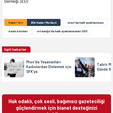
Derneği. (EÜ)
Haber Yeri
BİA Haber Merkezi
mısır'da halk ayaklanması
kadın katılımı
ortadoğu'da halk ayaklanmaları 2011
ilgili haberler
Mısır'da Yaşananları
Tahrir M
Kadınlardan Dinlemek için
Günde 91 
SFK'ya
Hak odaklı, çok sesli, bağımsız gazeteciliği
güçlendirmek için bianet desteğinizi