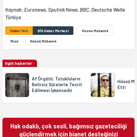
Kaynak: Euronews, Sputnik News, BBC, Deutsche Welle
Türkiye
Haber Yeri
BİA Haber Merkezi
Husnu Mubarek
Mısır
Hüsnü Mübarek
ilgili haberler
Af Örgütü: Tutukluların
Hüsnü Mü
Belirsiz Sürelerle Tecrit
Etti
Edilmesi İşkencedir
Hak odaklı, çok sesli, bağımsız gazeteciliği
güçlendirmek için bianet desteğinizi