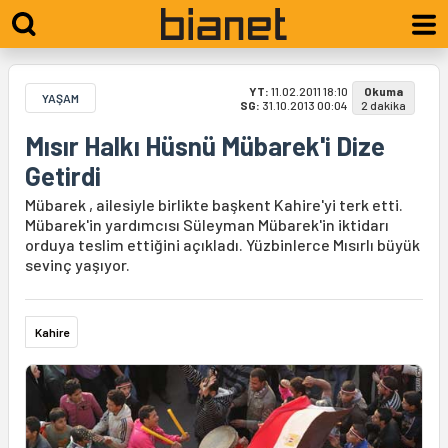
YT:
11.02.2011 18:10
Okuma
YAŞAM
SG:
31.10.2013 00:04
2 dakika
Mısır Halkı Hüsnü Mübarek'i Dize
Getirdi
Mübarek , ailesiyle birlikte başkent Kahire'yi terk etti.
Mübarek'in yardımcısı Süleyman Mübarek'in iktidarı
orduya teslim ettiğini açıkladı. Yüzbinlerce Mısırlı büyük
sevinç yaşıyor.
Kahire