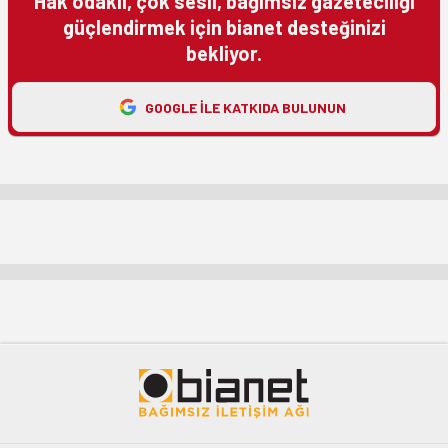
Hak odaklı, çok sesli, bağımsız gazeteciliği
güçlendirmek için bianet desteğinizi
bekliyor.
GOOGLE ILE KATKIDA BULUNUN