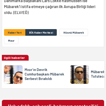
Danimarka Başbakanı Lars Lökke Rasmussen ise
Mübarek'i istifa etmeye çağıran ilk Avrupa Birliği lideri
oldu. (ELV/EÖ)
Haber Yeri
BİA Haber Merkezi
Hüsnü Mübarek
Mısır
ilgili haberler
Mısır'ın Devrik
Mübarek 
Cumhurbaşkanı Mübarek
Tutulaca
Serbest Bırakıldı