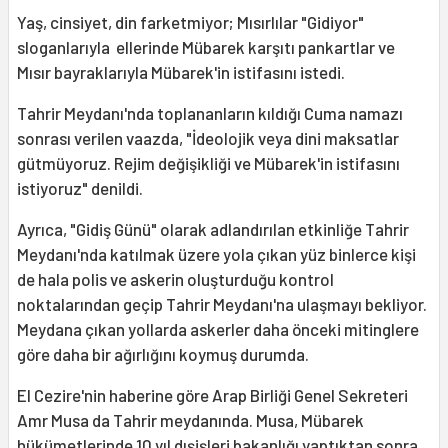
Yaş, cinsiyet, din farketmiyor; Mısırlılar "Gidiyor"
sloganlarıyla ellerinde Mübarek karşıtı pankartlar ve
Mısır bayraklarıyla Mübarek'in istifasını istedi.
Tahrir Meydanı'nda toplananların kıldığı Cuma namazı
sonrası verilen vaazda, "İdeolojik veya dini maksatlar
gütmüyoruz. Rejim değişikliği ve Mübarek'in istifasını
istiyoruz" denildi.
Ayrıca, "Gidiş Günü" olarak adlandırılan etkinliğe Tahrir
Meydanı'nda katılmak üzere yola çıkan yüz binlerce kişi
de hala polis ve askerin oluşturduğu kontrol
noktalarından geçip Tahrir Meydanı'na ulaşmayı bekliyor.
Meydana çıkan yollarda askerler daha önceki mitinglere
göre daha bir ağırlığını koymuş durumda.
El Cezire'nin haberine göre Arap Birliği Genel Sekreteri
Amr Musa da Tahrir meydanında. Musa, Mübarek
hükümetlerinde 10 yıl dışişleri bakanlığı yaptıktan sonra