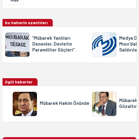
bu haberin uzantıları
“Mübarek Yanlıları
Medya De
Denenler, Devletin
Mısır'dak
Paramiliter Güçleri”
Saldırılar
ilgili haberler
Mübarek v
Mübarek Hakim Önünde
Gözaltın