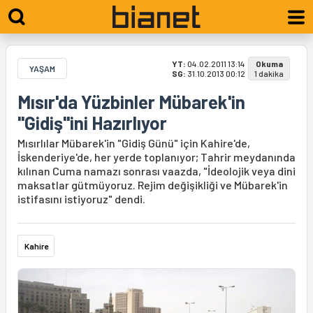
YT:
04.02.2011 13:14
Okuma
YAŞAM
SG:
31.10.2013 00:12
1 dakika
Mısır'da Yüzbinler Mübarek'in
"Gidiş"ini Hazırlıyor
Mısırlılar Mübarek'in "Gidiş Günü" için Kahire'de,
İskenderiye'de, her yerde toplanıyor; Tahrir meydanında
kılınan Cuma namazı sonrası vaazda, "İdeolojik veya dini
maksatlar gütmüyoruz. Rejim değişikliği ve Mübarek'in
istifasını istiyoruz" dendi.
Kahire