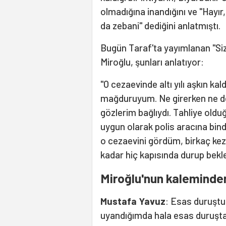
olmadığına inandığını ve "Hayır
da zebani" dediğini anlatmıştı.
Bugün Taraf'ta yayımlanan "Siz 
Miroğlu, şunları anlatıyor:
"O cezaevinde altı yılı aşkın k
mağduruyum. Ne girerken ne de ç
gözlerim bağlıydı. Tahliye oldu
uygun olarak polis aracına bin
o cezaevini gördüm, birkaç k
kadar hiç kapısında durup bek
Miroğlu'nun kaleminden
Mustafa Yavuz
: Esas duruştu 
uyandığımda hala esas duruşta