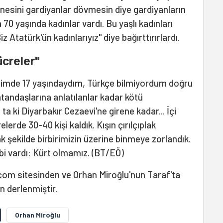
nesini gardiyanlar dövmesin diye gardiyanların
 70 yaşında kadınlar vardı. Bu yaşlı kadınları
 Atatürk'ün kadınlarıyız" diye bağırttırırlardı.
hücreler"
iğimde 17 yaşındaydım, Türkçe bilmiyordum doğru
atandaşlarına anlatılanlar kadar kötü
a ki Diyarbakır Cezaevi'ne girene kadar... İçi
relerde 30-40 kişi kaldık. Kışın çırılçıplak
ak şekilde birbirimizin üzerine binmeye zorlandık.
bi vardı: Kürt olmamız. (BT/EÖ)
.com
sitesinden ve Orhan Miroğlu'nun Taraf'ta
n derlenmiştir.
Orhan Miroğlu