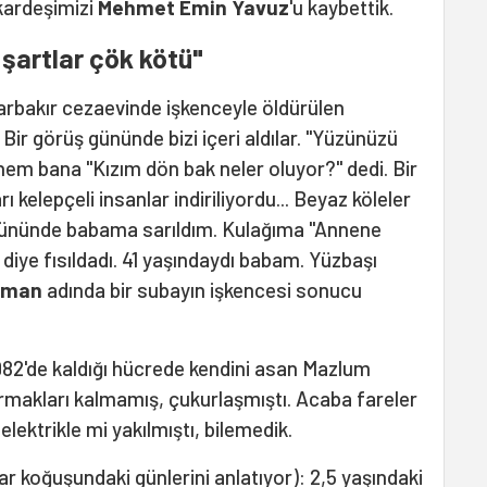
 kardeşimizi
Mehmet Emin Yavuz
'u kaybettik.
şartlar çök kötü"
yarbakır cezaevinde işkenceyle öldürülen
Bir görüş gününde bizi içeri aldılar. "Yüzünüzü
em bana "Kızım dön bak neler oluyor?" dedi. Bir
ı kelepçeli insanlar indiriliyordu... Beyaz köleler
üş gününde babama sarıldım. Kulağıma "Annene
 diye fısıldadı. 41 yaşındaydı babam. Yüzbaşı
Osman
adında bir subayın işkencesi sonucu
982'de kaldığı hücrede kendini asan Mazlum
rmakları kalmamış, çukurlaşmıştı. Acaba fareler
lektrikle mi yakılmıştı, bilemedik.
ar koğuşundaki günlerini anlatıyor): 2,5 yaşındaki