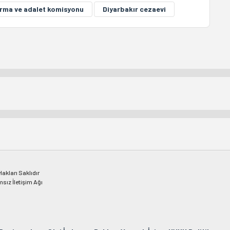
ırma ve adalet komisyonu
Diyarbakır cezaevi
kları Saklıdır
msız İletişim Ağı