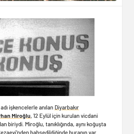
 adı işkencelerle anılan
Diyarbakır
rhan Miroğlu
, 12 Eylül için kurulan vicdani
 biriydi. Miroğlu, tanıklığında, aynı koğuşta
r Cezaevi'nden bahsedildiğinde buranın var