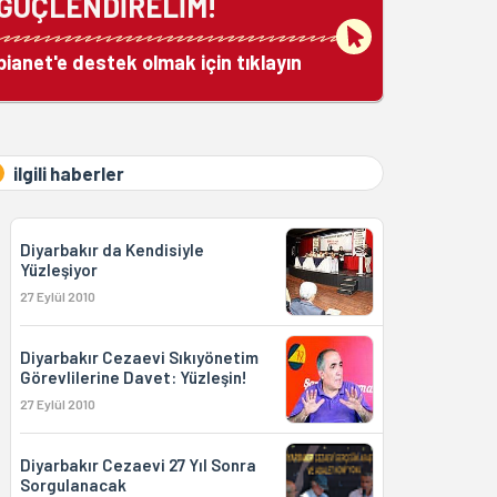
GÜÇLENDİRELİM!
bianet'e destek olmak için tıklayın
ilgili haberler
Diyarbakır da Kendisiyle
Yüzleşiyor
27 Eylül 2010
Diyarbakır Cezaevi Sıkıyönetim
Görevlilerine Davet: Yüzleşin!
27 Eylül 2010
Diyarbakır Cezaevi 27 Yıl Sonra
Sorgulanacak