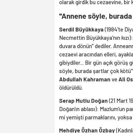
olarak girdik bu cezaevine, bir
"Annene söyle, burada 
Serdil Büyükkaya
(1984'te Di
Necmettin Büyükkaya'nın kızı): 
duvara dönün" dediler. Anneann
cezaevi aracından elleri, ayaklar
gibiydiler... Bir gün açık gör
söyle, burada şartlar çok kötü"
Abdullah Kahraman
ve
Ali 
öldürüldü.
Serap Mutlu Doğan
(21 Mart 1
Doğan'ın ablası): Mazlum'un pa
mi yemişti parmaklarını, yoksa e
Mehdiye Özhan Özbay
(Kadınl