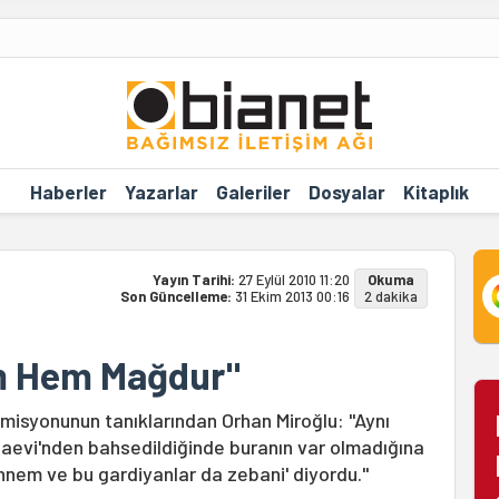
Haberler
Yazarlar
Galeriler
Dosyalar
Kitaplık
Yayın Tarihi:
27 Eylül 2010 11:20
Okuma
Son Güncelleme:
31 Ekim 2013 00:16
2 dakika
ım Hem Mağdur"
misyonunun tanıklarından Orhan Miroğlu: "Aynı
ezaevi'nden bahsedildiğinde buranın var olmadığına
ennem ve bu gardiyanlar da zebani' diyordu."