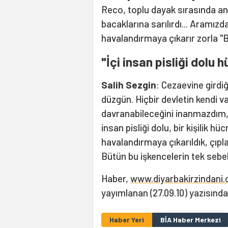
Reco, toplu dayak sırasında an
bacaklarına sarılırdı... Aramızda
havalandırmaya çıkarır zorla "Biz
"İçi insan pisliği dolu 
Salih Sezgin
: Cezaevine gird
düzgün. Hiçbir devletin kendi v
davranabileceğini inanmazdım, t
insan pisliği dolu, bir kişilik hüc
havalandırmaya çıkarıldık, çıpl
Bütün bu işkencelerin tek sebe
Haber,
www.diyarbakirzindani
yayımlanan (27.09.10) yazısında
Haber Yeri
BİA Haber Merkezi