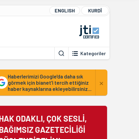
ENGLISH
KURDÎ
Kategoriler
Haberlerimizi Google'da daha sık
×
görmek için bianet'i tercih ettiğiniz
haber kaynaklarına ekleyebilirsiniz...
HAK ODAKLI, ÇOK SESLİ,
BAĞIMSIZ GAZETECİLİĞİ