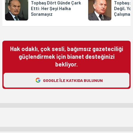
Topbaş Dört Günde Çark
Topbaş: 
Etti: Her Şeyi Halka
Değil, Yo
Soramayız
Çalışmas
Hak odaklı, çok sesli, bağımsız gazeteciliği
güçlendirmek için bianet desteğinizi
bekliyor.
GOOGLE ILE KATKIDA BULUNUN