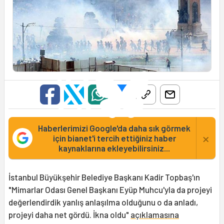
Haberlerimizi Google'da daha sık görmek
×
için bianet'i tercih ettiğiniz haber
kaynaklarına ekleyebilirsiniz...
İstanbul Büyükşehir Belediye Başkanı Kadir Topbaş'ın
"Mimarlar Odası Genel Başkanı Eyüp Muhcu'yla da projeyi
değerlendirdik yanlış anlaşılma olduğunu o da anladı,
projeyi daha net gördü. İkna oldu"
açıklamasına