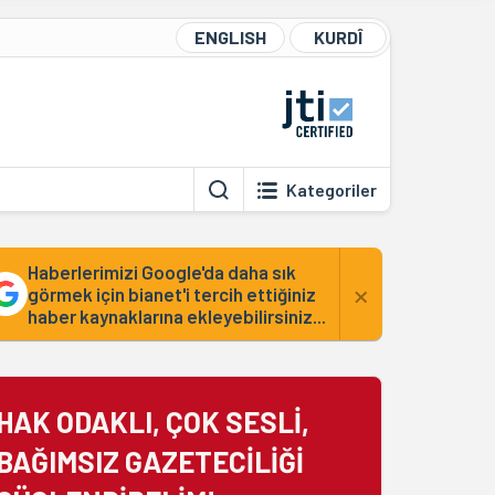
ENGLISH
KURDÎ
Kategoriler
Haberlerimizi Google'da daha sık
×
görmek için bianet'i tercih ettiğiniz
haber kaynaklarına ekleyebilirsiniz...
HAK ODAKLI, ÇOK SESLİ,
BAĞIMSIZ GAZETECİLİĞİ