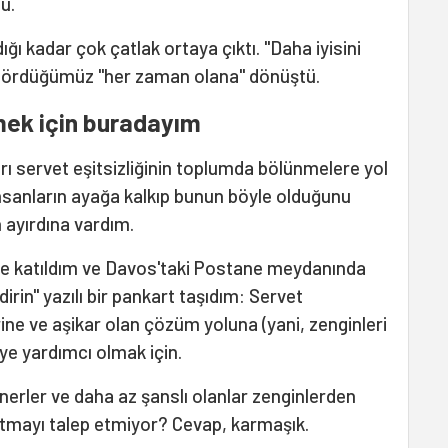
du.
 kadar çok çatlak ortaya çıktı. "Daha iyisini
 gördüğümüz "her zaman olana" dönüştü.
mek için buradayım
rı servet eşitsizliğinin toplumda bölünmelere yol
ı insanların ayağa kalkıp bunun böyle olduğunu
 ayırdına vardım.
e katıldım ve Davos'taki Postane meydanında
dirin" yazılı bir pankart taşıdım: Servet
rine ve aşikar olan çözüm yoluna (yani, zenginleri
e yardımcı olmak için.
onerler ve daha az şanslı olanlar zenginlerden
zaltmayı talep etmiyor? Cevap, karmaşık.