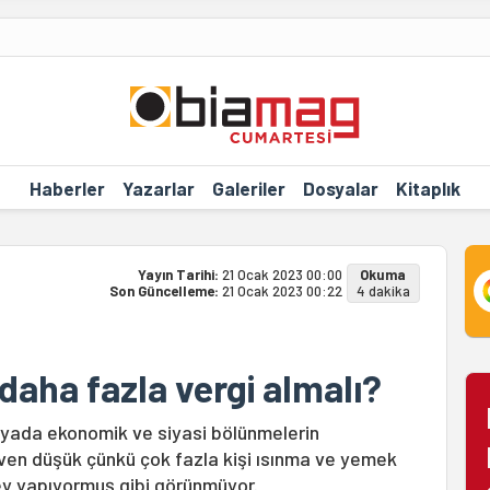
Haberler
Yazarlar
Galeriler
Dosyalar
Kitaplık
Yayın Tarihi:
21 Ocak 2023 00:00
Okuma
Son Güncelleme:
21 Ocak 2023 00:22
4 dakika
daha fazla vergi almalı?
ünyada ekonomik ve siyasi bölünmelerin
güven düşük çünkü çok fazla kişi ısınma ve yemek
ey yapıyormuş gibi görünmüyor.