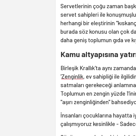
Servetlerinin çoğu zaman başk
servet sahipleri ile konuşmuşluğ
herhangi bir eleştirinin "kıskan
burada söz konusu olan çok dah
daha geniş toplumun gıda ve 
Kamu altyapısına yatı
Birleşik Krallık'ta aynı zamand
'
Zenginlik
, ev sahipliği ile ilgili
satmaları gerekeceği anlamına 
Toplumun en zengin yüzde 1'inin
"aşırı zenginliğinden" bahsediy
İnsanları çocuklarına hayatta 
çalışmıyoruz kesinlikle - Sadec