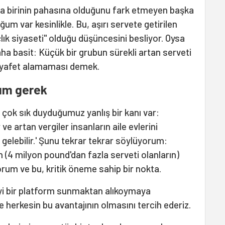
a birinin pahasına olduğunu fark etmeyen başka
um var kesinlikle. Bu, aşırı servete getirilen
çlık siyaseti" olduğu düşüncesini besliyor. Oysa
a basit: Küçük bir grubun sürekli artan serveti
kıyafet alamaması demek.
rım gerek
a çok sık duyduğumuz yanlış bir kanı var:
dir ve artan vergiler insanların aile evlerini
gelebilir.' Şunu tekrar tekrar söylüyorum:
 (4 milyon pound'dan fazla serveti olanların)
orum ve bu, kritik öneme sahip bir nokta.
iyi bir platform sunmaktan alıkoymaya
e herkesin bu avantajının olmasını tercih ederiz.