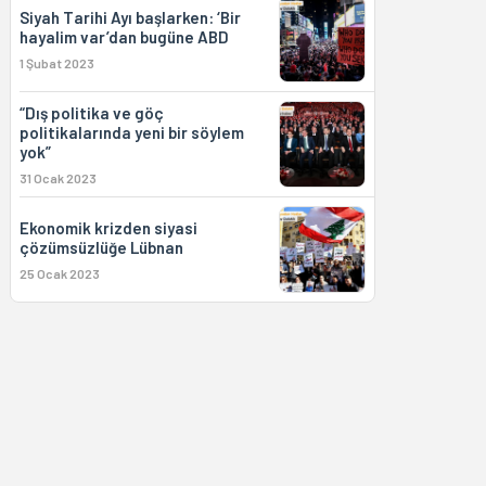
Siyah Tarihi Ayı başlarken: ‘Bir
hayalim var’dan bugüne ABD
1 Şubat 2023
“Dış politika ve göç
politikalarında yeni bir söylem
yok”
31 Ocak 2023
Ekonomik krizden siyasi
çözümsüzlüğe Lübnan
25 Ocak 2023