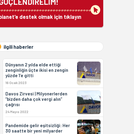
GÜÇLENDİRELİM!
bianet'e destek olmak için tıklayın
ilgili haberler
Dünyanın 2 yılda elde ettiği
zenginliğin üçte ikisi en zengin
yüzde 1’e gitti
16 Ocak 2023
Davos Zirvesi | Milyonerlerden
“bizden daha çok vergi alın”
çağrısı
24 Mayıs 2022
Pandemide gelir eşitsizliği: Her
30 saatte bir yeni milyarder