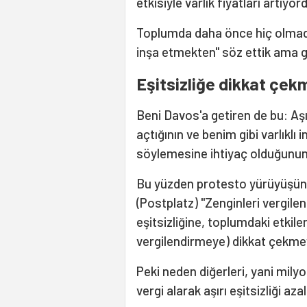
etkisiyle varlık fiyatları artıyor
Toplumda daha önce hiç olmadığı
inşa etmekten" söz ettik ama
Eşitsizliğe dikkat çek
Beni Davos'a getiren de bu: Aşı
açtığının ve benim gibi varlıkl
söylemesine ihtiyaç olduğunun
Bu yüzden protesto yürüyüşün
(Postplatz) "Zenginleri vergilen
eşitsizliğine, toplumdaki etkile
vergilendirmeye) dikkat çekmey
Peki neden diğerleri, yani mily
vergi alarak aşırı eşitsizliği a