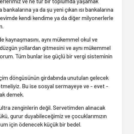
erlerimiz ve ne tür bir toplumda yaşamak
gıda bankalarına ya da şu yeni çıkan ısı bankalarına
evimde kendi kendime ya da diğer milyonerlerle
m.
mde kaynaşmasını, aynı mükemmel okul ve
ı düzgün yollardan gitmesini ve aynı mükemmel
orum. Tüm bunlar ise güçlü bir vergi sisteminin
eçim döngüsünün girdabında unutulan gelecek
etmeliyiz. Bu ise sosyal sermayeye ve - evet -
mak demek.
 ultra zenginlerin değil. Servetimden alınacak
yükü, gurur duyabileceğimiz ve çocuklarımızın
lum için ödenecek küçük bir bedel.