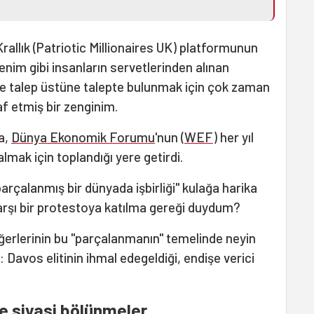
Krallık (Patriotic Millionaires UK) platformunun
nim gibi insanların servetlerinden alınan
ete talep üstüne talepte bulunmak için çok zaman
f etmiş bir zenginim.
a,
Dünya Ekonomik Forumu
'nun (
WEF
) her yıl
lmak için toplandığı yere getirdi.
rçalanmış bir dünyada işbirliği" kulağa harika
arşı bir protestoya katılma gereği duydum?
erlerinin bu "parçalanmanın" temelinde neyin
i: Davos elitinin ihmal edegeldiği, endişe verici
e siyasi bölünmeler