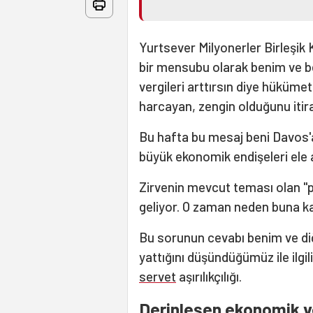
Yurtsever Milyonerler Birleşik 
bir mensubu olarak benim ve be
vergileri arttırsın diye hüküm
harcayan, zengin olduğunu itira
Bu hafta bu mesaj beni Davos'
büyük ekonomik endişeleri ele a
Zirvenin mevcut teması olan "pa
geliyor. O zaman neden buna k
Bu sorunun cevabı benim ve diğ
yattığını düşündüğümüz ile ilgil
servet
aşırılıkçılığı.
Derinleşen ekonomik v