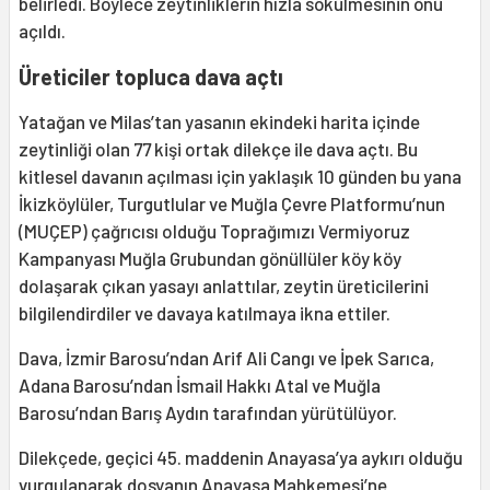
belirledi. Böylece zeytinliklerin hızla sökülmesinin önü
açıldı.
Üreticiler topluca dava açtı
Yatağan ve Milas’tan yasanın ekindeki harita içinde
zeytinliği olan 77 kişi ortak dilekçe ile dava açtı. Bu
kitlesel davanın açılması için yaklaşık 10 günden bu yana
İkizköylüler, Turgutlular ve Muğla Çevre Platformu’nun
(MUÇEP) çağrıcısı olduğu Toprağımızı Vermiyoruz
Kampanyası Muğla Grubundan gönüllüler köy köy
dolaşarak çıkan yasayı anlattılar, zeytin üreticilerini
bilgilendirdiler ve davaya katılmaya ikna ettiler.
Dava, İzmir Barosu’ndan Arif Ali Cangı ve İpek Sarıca,
Adana Barosu’ndan İsmail Hakkı Atal ve Muğla
Barosu’ndan Barış Aydın tarafından yürütülüyor.
Dilekçede, geçici 45. maddenin Anayasa’ya aykırı olduğu
vurgulanarak dosyanın Anayasa Mahkemesi’ne