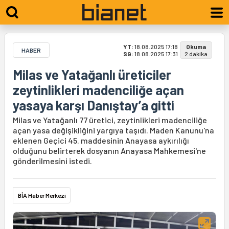
YT:
18.08.2025 17:18
Okuma
HABER
SG:
18.08.2025 17:31
2 dakika
Milas ve Yatağanlı üreticiler
zeytinlikleri madenciliğe açan
yasaya karşı Danıştay’a gitti
Milas ve Yatağanlı 77 üretici, zeytinlikleri madenciliğe
açan yasa değişikliğini yargıya taşıdı. Maden Kanunu'na
eklenen Geçici 45. maddesinin Anayasa aykırılığı
olduğunu belirterek dosyanın Anayasa Mahkemesi'ne
gönderilmesini istedi.
BİA Haber Merkezi