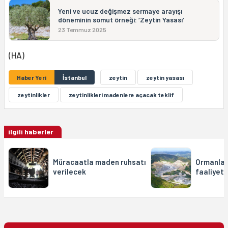
Yeni ve ucuz değişmez sermaye arayışı
döneminin somut örneği: ‘Zeytin Yasası’
23 Temmuz 2025
(HA)
Haber Yeri
İstanbul
zeytin
zeytin yasası
zeytinlikler
zeytinlikleri madenlere açacak teklif
ilgili haberler
Müracaatla maden ruhsatı
Ormanlar
verilecek
faaliyetl