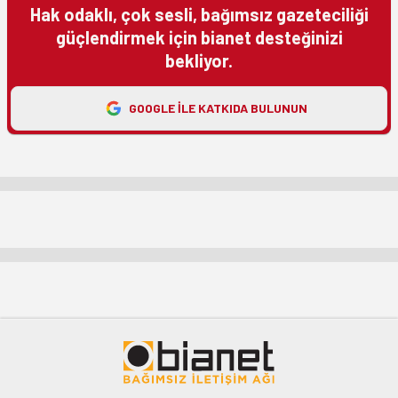
Hak odaklı, çok sesli, bağımsız gazeteciliği
güçlendirmek için bianet desteğinizi
bekliyor.
GOOGLE ILE KATKIDA BULUNUN