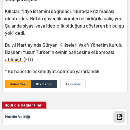
Kılıçlar, fidye istemini doğruladı. “Burada kriz masası
oluşturduk. Bütün güvenlik birimleri el birliği ile çalışıyor.
Şu anda siyasi veya ideolojik olduğunu gösteren bir bulgu
yok” dedi.
Bu yıl Mart ayında Süryani Kiliseleri Vakfı Yönetim Kurulu
Başkanı Yusuf Türker'in evinin bahçesine el bombası
atılmıştı.
(EÜ)
* Bu haberde eskimidyat.com'dan yararlandık.
Haber Yeri
Ntvmsnbc
Azınlıklar
ilgili dış bağlantılar
Mardin Valiliği