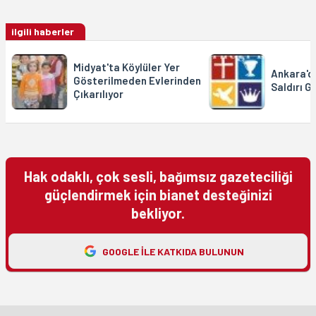
ilgili haberler
Midyat'ta Köylüler Yer
Ankara'da
Gösterilmeden Evlerinden
Saldırı Gi
Çıkarılıyor
Hak odaklı, çok sesli, bağımsız gazeteciliği
güçlendirmek için bianet desteğinizi
bekliyor.
GOOGLE ILE KATKIDA BULUNUN