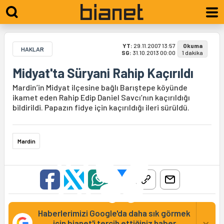
YT:
29.11.2007 13:57
Okuma
HAKLAR
SG:
31.10.2013 00:00
1 dakika
Midyat'ta Süryani Rahip Kaçırıldı
Mardin’in Midyat ilçesine bağlı Barıştepe köyünde
ikamet eden Rahip Edip Daniel Savcı’nın kaçırıldığı
bildirildi. Papazın fidye için kaçırıldığı ileri sürüldü.
Mardin
Haberlerimizi Google'da daha sık görmek
×
için bianet'i tercih ettiğiniz haber