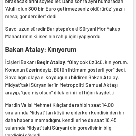
bırakacaklarını söylediler. Daha sonra aynı numaradan
‘Akıllı olun 300 bin Euro getirmezseniz öldürürüz’ yazılı
mesaj gönderdiler” dedi.
Savcı uzun süredir Barıştepe’deki Süryani Mor Yakup
Manastırının kilisesinin rahipliğini yapıyordu.
Bakan Atalay: Kınıyorum
İçişleri Bakanı
Beşir Atalay
, “Olay çok üzücü, kınıyorum.
Konunun üzerindeyiz. Bütün ihtimam gösteriliyor” dedi.
Savcılığın olaya el koyduğunu bildiren Bakan Atalay,
Midyat’taki Süryaniler’in Metropoliti Samuel Aktaşı
arayıp, “geçmiş olsun” dileklerini ilettiğini kaydetti.
Mardin Valisi Mehmet Kılıçlar da rahibin saat 14.00
sıralarında Midyat’tan köyüne giderken kendisinden bir
daha haber alınamadığını, kendilerine de saat 16.45
sularında Midyat’taki Süryani din görevlisinin bilgi
verdiğini söyledi.