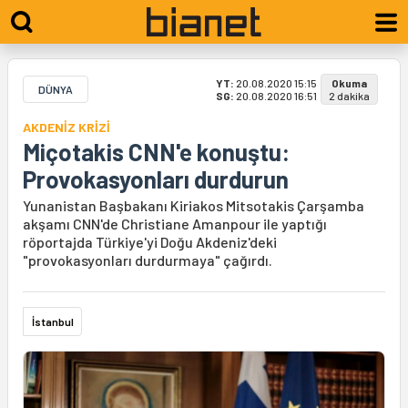
YT:
20.08.2020 15:15
Okuma
DÜNYA
SG:
20.08.2020 16:51
2 dakika
AKDENİZ KRİZİ
Miçotakis CNN'e konuştu:
Provokasyonları durdurun
Yunanistan Başbakanı Kiriakos Mitsotakis Çarşamba
akşamı CNN'de Christiane Amanpour ile yaptığı
röportajda Türkiye'yi Doğu Akdeniz'deki
"provokasyonları durdurmaya" çağırdı.
İstanbul