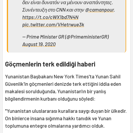
δεν είναι δυνατόν να μένουν αναπάντητες.
Συνέντευξη στο CNN και στην
@camanpour
.
https://t.co/cWX1bd7N4N
pic.twitter.com/VHetrwue3k
— Prime Minister GR (@PrimeministerGR)
August 19, 2020
Göçmenlerin terk edildiği haberi
Yunanistan Başbakanı New York Times'ta Yunan Sahil
Güvenlik'in göçmenleri denizde terk ettiğini iddia eden
makalesi sorulduğunda, Yunanistan'ın bir yanlış
bilgilendirmenin kurbanı olduğunu söyledi:
"Yunanistan uluslararası kurallara saygı duyan bir ülkedir.
On binlerce insana sığınma hakkı tanıdık ve Yunan
toplumuna entegre olmalarına yardımcı olduk.