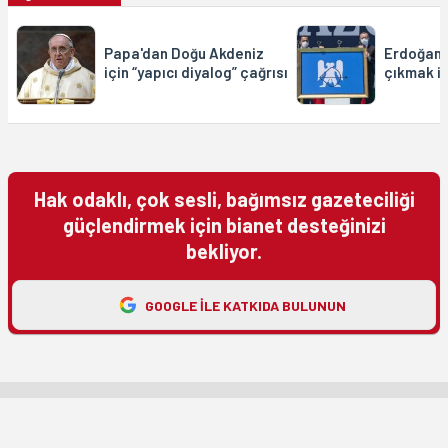
Papa'dan Doğu Akdeniz
Erdoğan:
için “yapıcı diyalog” çağrısı
çıkmak i
Hak odaklı, çok sesli, bağımsız gazeteciliği
güçlendirmek için bianet desteğinizi
bekliyor.
GOOGLE ILE KATKIDA BULUNUN