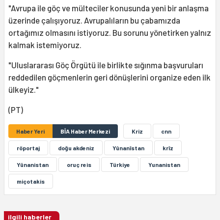
"Avrupa ile göç ve mülteciler konusunda yeni bir anlaşma
üzerinde çalışıyoruz. Avrupalıların bu çabamızda
ortağımız olmasını istiyoruz. Bu sorunu yönetirken yalnız
kalmak istemiyoruz.
"Uluslararası Göç Örgütü ile birlikte sığınma başvuruları
reddedilen göçmenlerin geri dönüşlerini organize eden ilk
ülkeyiz."
(PT)
Haber Yeri
BİA Haber Merkezi
Kriz
cnn
röportaj
doğu akdeniz
Yûnanîstan
krîz
Yûnanistan
oruç reis
Türkiye
Yunanistan
miçotakis
ilgili haberler