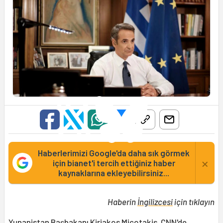
Haberlerimizi Google'da daha sık görmek
×
için bianet'i tercih ettiğiniz haber
kaynaklarına ekleyebilirsiniz...
Haberin
İngilizcesi
için tıklayın
Yunanistan
Başbakanı Kiriakos
Miçotakis
,
CNN
'de