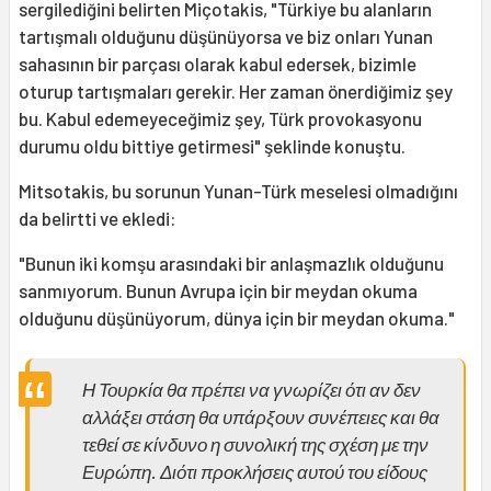
sergilediğini belirten Miçotakis, "Türkiye bu alanların
tartışmalı olduğunu düşünüyorsa ve biz onları Yunan
sahasının bir parçası olarak kabul edersek, bizimle
oturup tartışmaları gerekir. Her zaman önerdiğimiz şey
bu. Kabul edemeyeceğimiz şey, Türk provokasyonu
durumu oldu bittiye getirmesi" şeklinde konuştu.
Mitsotakis, bu sorunun Yunan-Türk meselesi olmadığını
da belirtti ve ekledi:
"Bunun iki komşu arasındaki bir anlaşmazlık olduğunu
sanmıyorum. Bunun Avrupa için bir meydan okuma
olduğunu düşünüyorum, dünya için bir meydan okuma."
Η Τουρκία θα πρέπει να γνωρίζει ότι αν δεν
αλλάξει στάση θα υπάρξουν συνέπειες και θα
τεθεί σε κίνδυνο η συνολική της σχέση με την
Ευρώπη. Διότι προκλήσεις αυτού του είδους