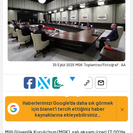
30 Eylül 2025 MGK Toplantısı/Fotoğraf: AA
Haberlerimizi Google'da daha sık görmek
×
için bianet'i tercih ettiğiniz haber
kaynaklarına ekleyebilirsiniz...
Milli Güvenlik Kurulu
'nun (MGK), salı akşam üzeri 17:00'de