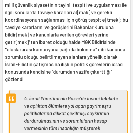
millî güvenlik siyasetinin tayini, tespiti ve uygulanması ile
ilgili konularda tavsiye kararları al[mak] ve gerekli
koordinasyonun sağlanması için görüş tespit e[tmek]; bu
tavsiye kararlarını ve görüşlerini Bakanlar Kuruluna
bildir[mek] ve kanunlarla verilen görevleri yerine
getir[mek]"ten ibaret olduğu halde MGK Bildirisinde
"uluslararası kamuoyuna çağrıda bulunma" gibi kanunda
sorumlu olduğu belirtilmeyen alanlara yönelik olarak
İsrail-Filistin çatışmasına ilişkin politik görevlerin icrası
konusunda kendisine "durumdan vazife çıkarttığı"
gözlendi.
4. İsrail Yönetimi’nin Gazze’de insani felakete
ve açlıktan ölümlere yol açan gayrimeşru
politikalarına dikkat çekilmiş; soykırımın
durdurulmasının ve sorumluların hesap
vermesinin tüm insanlığın müşterek