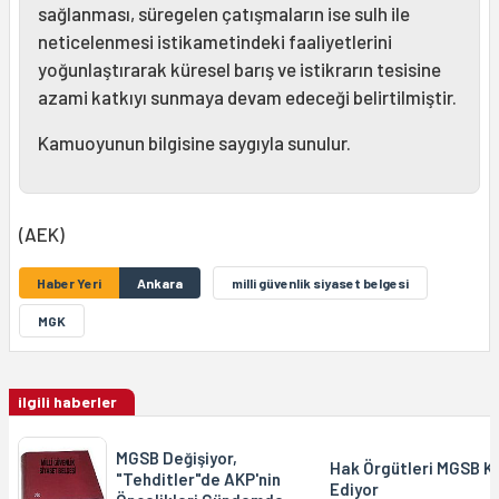
sağlanması, süregelen çatışmaların ise sulh ile
neticelenmesi istikametindeki faaliyetlerini
yoğunlaştırarak küresel barış ve istikrarın tesisine
azami katkıyı sunmaya devam edeceği belirtilmiştir.
Kamuoyunun bilgisine saygıyla sunulur.
(AEK)
Haber Yeri
Ankara
milli güvenlik siyaset belgesi
MGK
ilgili haberler
MGSB Değişiyor,
Hak Örgütleri MGSB Ka
"Tehditler"de AKP'nin
Ediyor