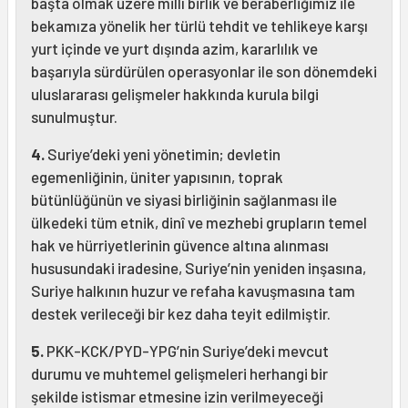
başta olmak üzere millî birlik ve beraberliğimiz ile
bekamıza yönelik her türlü tehdit ve tehlikeye karşı
yurt içinde ve yurt dışında azim, kararlılık ve
başarıyla sürdürülen operasyonlar ile son dönemdeki
uluslararası gelişmeler hakkında kurula bilgi
sunulmuştur.
4.
Suriye’deki yeni yönetimin; devletin
egemenliğinin, üniter yapısının, toprak
bütünlüğünün ve siyasi birliğinin sağlanması ile
ülkedeki tüm etnik, dinî ve mezhebi grupların temel
hak ve hürriyetlerinin güvence altına alınması
hususundaki iradesine, Suriye’nin yeniden inşasına,
Suriye halkının huzur ve refaha kavuşmasına tam
destek verileceği bir kez daha teyit edilmiştir.
5.
PKK-KCK/PYD-YPG’nin Suriye’deki mevcut
durumu ve muhtemel gelişmeleri herhangi bir
şekilde istismar etmesine izin verilmeyeceği