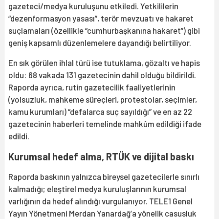
gazeteci/medya kuruluşunu etkiledi. Yetkililerin
“dezenformasyon yasası”, terör mevzuatı ve hakaret
suçlamaları (özellikle “cumhurbaşkanına hakaret”) gibi
geniş kapsamlı düzenlemelere dayandığı belirtiliyor.
En sık görülen ihlal türü ise tutuklama, gözaltı ve hapis
oldu: 68 vakada 131 gazetecinin dahil olduğu bildirildi.
Raporda ayrıca, rutin gazetecilik faaliyetlerinin
(yolsuzluk, mahkeme süreçleri, protestolar, seçimler,
kamu kurumları) “defalarca suç sayıldığı” ve en az 22
gazetecinin haberleri temelinde mahkûm edildiği ifade
edildi.
Kurumsal hedef alma, RTÜK ve dijital baskı
Raporda baskının yalnızca bireysel gazetecilerle sınırlı
kalmadığı; eleştirel medya kuruluşlarının kurumsal
varlığının da hedef alındığı vurgulanıyor. TELE1 Genel
Yayın Yönetmeni Merdan Yanardağ’a yönelik casusluk