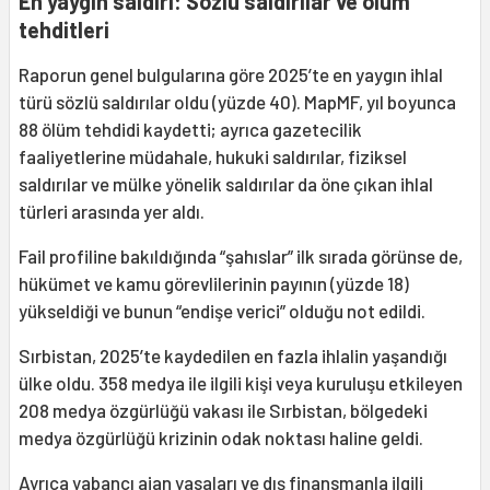
En yaygın saldırı: Sözlü saldırılar ve ölüm
tehditleri
Raporun genel bulgularına göre 2025’te en yaygın ihlal
türü sözlü saldırılar oldu (yüzde 40). MapMF, yıl boyunca
88 ölüm tehdidi kaydetti; ayrıca gazetecilik
faaliyetlerine müdahale, hukuki saldırılar, fiziksel
saldırılar ve mülke yönelik saldırılar da öne çıkan ihlal
türleri arasında yer aldı.
Fail profiline bakıldığında “şahıslar” ilk sırada görünse de,
hükümet ve kamu görevlilerinin payının (yüzde 18)
yükseldiği ve bunun “endişe verici” olduğu not edildi.
Sırbistan, 2025’te kaydedilen en fazla ihlalin yaşandığı
ülke oldu. 358 medya ile ilgili kişi veya kuruluşu etkileyen
208 medya özgürlüğü vakası ile Sırbistan, bölgedeki
medya özgürlüğü krizinin odak noktası haline geldi.
Ayrıca yabancı ajan yasaları ve dış finansmanla ilgili