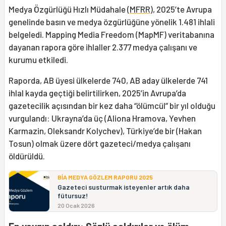
Medya Özgürlüğü Hızlı Müdahale (
MFRR
), 2025’te Avrupa
genelinde basın ve medya özgürlüğüne yönelik 1.481 ihlali
belgeledi. Mapping Media Freedom (MapMF) veritabanına
dayanan rapora göre ihlaller 2.377 medya çalışanı ve
kurumu etkiledi.
Raporda, AB üyesi ülkelerde 740, AB aday ülkelerde 741
ihlal kayda geçtiği belirtilirken, 2025’in Avrupa’da
gazetecilik açısından bir kez daha “ölümcül” bir yıl olduğu
vurgulandı: Ukrayna’da üç (Aliona Hramova, Yevhen
Karmazin, Oleksandr Kolychev), Türkiye’de bir (Hakan
Tosun) olmak üzere dört gazeteci/medya çalışanı
öldürüldü.
BİA MEDYA GÖZLEM RAPORU 2025
Gazeteci susturmak isteyenler artık daha
fütursuz!
20 Ocak 2026