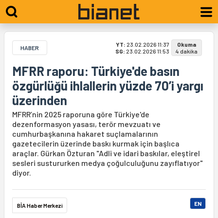
YT:
23.02.2026 11:37
Okuma
HABER
SG:
23.02.2026 11:53
4 dakika
MFRR raporu: Türkiye'de basın
özgürlüğü ihlallerin yüzde 70’i yargı
üzerinden
MFRR’nin 2025 raporuna göre Türkiye'de
dezenformasyon yasası, terör mevzuatı ve
cumhurbaşkanına hakaret suçlamalarının
gazetecilerin üzerinde baskı kurmak için başlıca
araçlar. Gürkan Özturan "Adli ve idari baskılar, eleştirel
sesleri sustururken medya çoğulculuğunu zayıflatıyor"
diyor.
EN
BİA Haber Merkezi