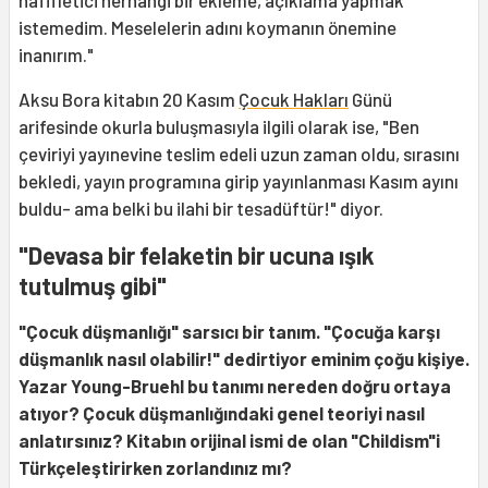
hafifletici herhangi bir ekleme, açıklama yapmak
istemedim. Meselelerin adını koymanın önemine
inanırım."
Aksu Bora kitabın 20 Kasım
Çocuk Hakları
Günü
arifesinde okurla buluşmasıyla ilgili olarak ise, "Ben
çeviriyi yayınevine teslim edeli uzun zaman oldu, sırasını
bekledi, yayın programına girip yayınlanması Kasım ayını
buldu- ama belki bu ilahi bir tesadüftür!" diyor.
"Devasa bir felaketin bir ucuna ışık
tutulmuş gibi"
"Çocuk düşmanlığı" sarsıcı bir tanım. "Çocuğa karşı
düşmanlık nasıl olabilir!" dedirtiyor eminim çoğu kişiye.
Yazar Young-Bruehl bu tanımı nereden doğru ortaya
atıyor? Çocuk düşmanlığındaki genel teoriyi nasıl
anlatırsınız? Kitabın orijinal ismi de olan "Childism"i
Türkçeleştirirken zorlandınız mı?