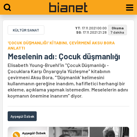
YT:
17.11.2021 00:00
Okuma
KÜLTÜR SANAT
SG:
17.11.2021 21:28
7 dakika
'ÇOCUK DÜŞMANLIĞI' KİTABINI, ÇEVİRMENİ AKSU BORA
ANLATTI
Meselenin adı: Çocuk düşmanlığı
Elisabeth Young-Bruehl'in "Çocuk Düşmanlığı -
Çocuklara Karşı Önyargıyla Yüzleşme" kitabının
çevirmeni Aksu Bora, "'Düşmanlık' kelimesini
kullanmanın gereğine inandım, hafifletici herhangi bir
ekleme, açıklama yapmak istemedim. Meselelerin adını
koymanın önemine inanırım" diyor.
Ayşegül Özbek