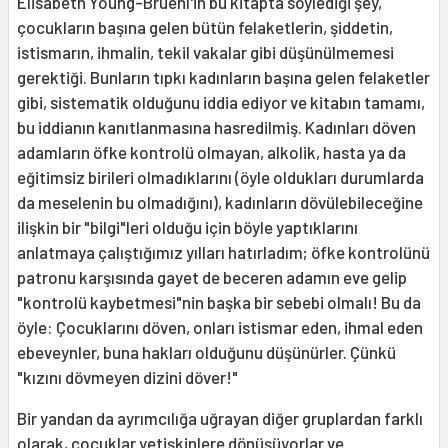
Elisabeth Young-Bruehl'in bu kitapta söylediği şey,
çocukların başına gelen bütün felaketlerin, şiddetin,
istismarın, ihmalin, tekil vakalar gibi düşünülmemesi
gerektiği. Bunların tıpkı kadınların başına gelen felaketler
gibi, sistematik olduğunu iddia ediyor ve kitabın tamamı,
bu iddianın kanıtlanmasına hasredilmiş. Kadınları döven
adamların öfke kontrolü olmayan, alkolik, hasta ya da
eğitimsiz birileri olmadıklarını (öyle oldukları durumlarda
da meselenin bu olmadığını), kadınların dövülebileceğine
ilişkin bir "bilgi"leri olduğu için böyle yaptıklarını
anlatmaya çalıştığımız yılları hatırladım; öfke kontrolünü
patronu karşısında gayet de beceren adamın eve gelip
"kontrolü kaybetmesi"nin başka bir sebebi olmalı! Bu da
öyle: Çocuklarını döven, onları istismar eden, ihmal eden
ebeveynler, buna hakları olduğunu düşünürler. Çünkü
"kızını dövmeyen dizini döver!"
Bir yandan da ayrımcılığa uğrayan diğer gruplardan farklı
olarak, çocuklar yetişkinlere dönüşüyorlar ve