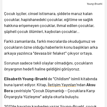
Young-Bruehl.
Çocuk işçiler, cinsel istismara, şiddete maruz kalan
çocuklar, hapishanedeki çocuklar, eğitime ve sağlık
hakkına erişemeyen çocuklar, ihmal edilen çocuklar,
şüpheli çocuk ölümleri, kaybolan çocuklar...
Farklı zamanlarda, farklı mecralarda okuduğumuz ve
çocukların özne olduğu haberlerin konu başlıkları arka
arkaya yazılınca "devasa bir felaket" çıkıyor ortaya.
Sorunun sadece tekil olaylar olmadığını, çocukların
önyargının hedefi haline geldiğini görüyoruz.
Elisabeth Young-Bruehl
de "Childism" isimli kitabında
buna işaret ediyor. Kitap,
İletişim Yayınları
'ndan
Aksu
Bora
çevirisiyle "Çocuk Düşmanlığı - Çocuklara Karşı
Önyargıyla Yüzleşme" adıyla okurla buluştu.
2011'de hayatını kaybeden yazar Young-Bruehl, çocuk