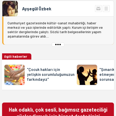
Ayşegül Özbek
Cumhuriyet gazetesinde kültür-sanat muhabirliği, haber
merkezi ve yazı işlerinde editörlük yaptı. Kurum içi iletişim ve
sektör dergilerinde çalıştı. Sözlü tarih belgesellerinin yapım
aşamalarında görev aldı....
ilgili haberler
"Çocuk hakları için
"Şımarık 
yetişkin sorumluluğumuzun
etmeyen 
farkındayız"
sorunsalı
Hak odaklı, çok sesli, bağımsız gazeteciliği