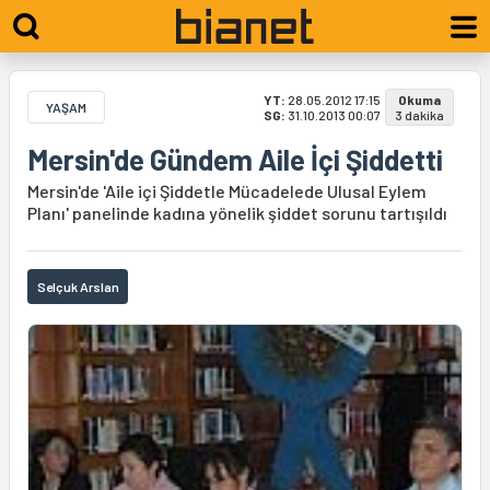
YT:
28.05.2012 17:15
Okuma
YAŞAM
SG:
31.10.2013 00:07
3 dakika
Mersin'de Gündem Aile İçi Şiddetti
Mersin'de 'Aile içi Şiddetle Mücadelede Ulusal Eylem
Planı' panelinde kadına yönelik şiddet sorunu tartışıldı
Selçuk Arslan