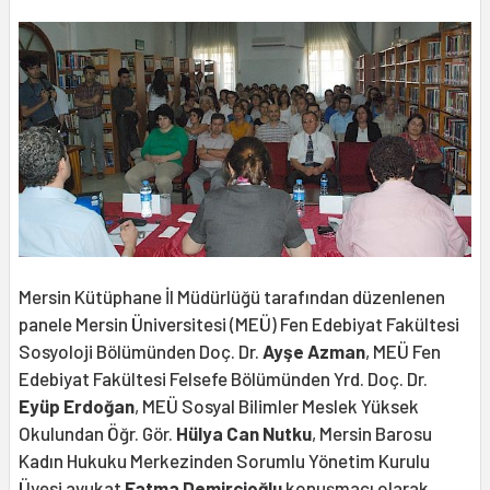
Mersin Kütüphane İl Müdürlüğü tarafından düzenlenen
panele Mersin Üniversitesi (MEÜ) Fen Edebiyat Fakültesi
Sosyoloji Bölümünden Doç. Dr.
Ayşe Azman
, MEÜ Fen
Edebiyat Fakültesi Felsefe Bölümünden Yrd. Doç. Dr.
Eyüp Erdoğan
, MEÜ Sosyal Bilimler Meslek Yüksek
Okulundan Öğr. Gör.
Hülya Can Nutku
, Mersin Barosu
Kadın Hukuku Merkezinden Sorumlu Yönetim Kurulu
Üyesi avukat
Fatma Demircioğlu
konuşmacı olarak