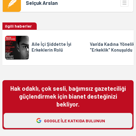
Selçuk Arslan
ilgili haberler
Aile İçi Şiddette İyi
Van'da Kadına Yönelik
Erkeklerin Rolü
"Erkeklik" Konuşuldu
Hak odaklı, çok sesli, bağımsız gazeteciliği
güçlendirmek için bianet desteğinizi
bekliyor.
GOOGLE ILE KATKIDA BULUNUN